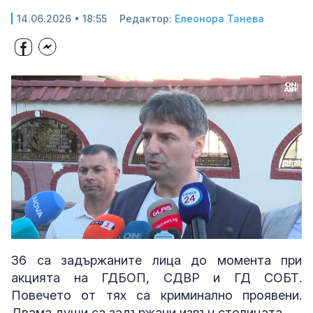
14.06.2026 • 18:55
Редактор:
Елеонора Танева
Loaded
:
Unmute
83.86%
36 са задържаните лица до момента при
акцията на ГДБОП, СДВР и ГД СОБТ.
Повечето от тях са криминално проявени.
Двама души са задържани извън столицата.