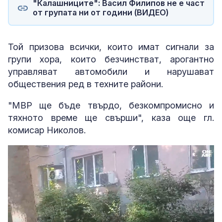
"Калашниците": Васил Филипов не е част
от групата ни от години (ВИДЕО)
Той призова всички, които имат сигнали за
групи хора, които безчинстват, арогантно
управляват автомобили и нарушават
обществения ред в техните райони.
"МВР ще бъде твърдо, безкомпромисно и
тяхното време ще свърши", каза още гл.
комисар Николов.