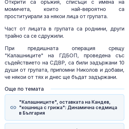
Открити са оръжия, списъци с имена на
момичета, които най-вероятно са
проституирали за някои лица от групата.
Част от лицата в групата са роднини, други
трайно са се сдружили.
При предишната операция срещу
"Калашниците" на ГДБОП, проведена със
съдействието на СДВР, са били задържани 10
души от групата, припомни Николов и добави,
че някои от тях и днес ще бъдат задържани.
Още по темата
"Калашниците", оставката на Кандев,
"кошница с грижа": Динамична седмица
в България