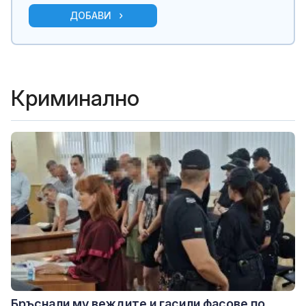
ДОБАВИ
Криминално
Бръснали му веждите и гасили фасове по