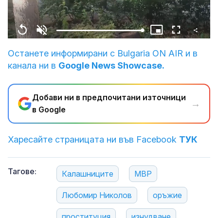
Share
Loaded
:
Replay
Unmute
Picture-
Fullscreen
100.00%
in-
Picture
Останете информирани с Bulgaria ON AIR и в
канала ни в
Google News Showcase.
Добави ни в предпочитани източници
→
в Google
Харесайте страницата ни във Facebook
ТУК
Тагове:
Калашниците
МВР
Любомир Николов
оръжие
проституция
изнудване