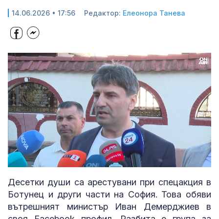
14.06.2026 • 17:56
Редактор:
Елеонора Танева
Loaded
:
Unmute
100.00%
Десетки души са арестувани при спецакция в
Ботунец и други части на София. Това обяви
вътрешният министър Иван Демерджиев в
своя Facebook профил. Разбита е група за