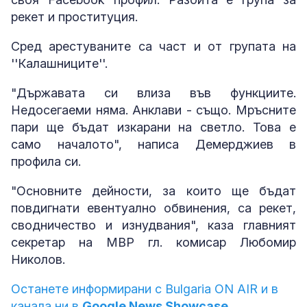
рекет и проституция.
Сред арестуваните са част и от групата на
''Калашниците''.
"Държавата си влиза във функциите.
Недосегаеми няма. Анклави - също. Мръсните
пари ще бъдат изкарани на светло. Това е
само началото", написа Демерджиев в
профила си.
"Основните дейности, за които ще бъдат
повдигнати евентуално обвинения, са рекет,
сводничество и изнудвания", каза главният
секретар на МВР гл. комисар Любомир
Николов.
Останете информирани с Bulgaria ON AIR и в
канала ни в
Google News Showcase.