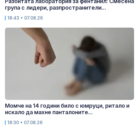
Разбитата лаборатория за фентанил: Смесена
група с лидери, разпространители...
18:43 • 07.08.26
Момче на 14 години било с юмруци, ритало и
искало да махне панталоните...
18:30 • 07.08.26