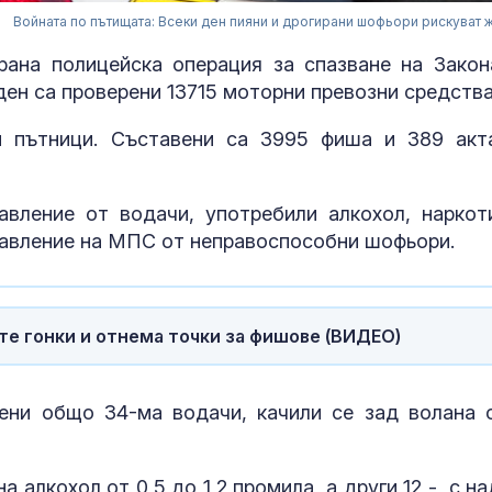
Войната по пътищата: Всеки ден пияни и дрогирани шофьори рискуват 
рана полицейска операция за спазване на Закон
ен са проверени 13715 моторни превозни средства
и пътници. Съставени са 3995 фиша и 389 акт
авление от водачи, употребили алкохол, наркот
правление на МПС от неправоспособни шофьори.
Зеленски обя
на руската в
те гонки и отнема точки за фишове (ВИДЕО)
промишлено
ени общо 34-ма водачи, качили се зад волана 
Около 100 ду
загинали при
масовото нах
Сеута
 алкохол от 0,5 до 1,2 промила, а други 12 - с над