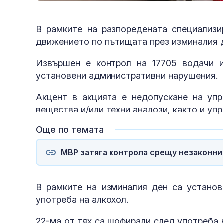
В рамките на разпоредената специализи
движението по пътищата през изминалия д
Извършен е контрол на 17705 водачи 
установени административни нарушения.
Акцент в акцията е недопускане на упр
вещества и/или техни аналози, както и у
Още по темата
МВР затяга контрола срещу незаконни
В рамките на изминалия ден са установ
употреба на алкохол.
22-ма от тях са шофирали след употреба на