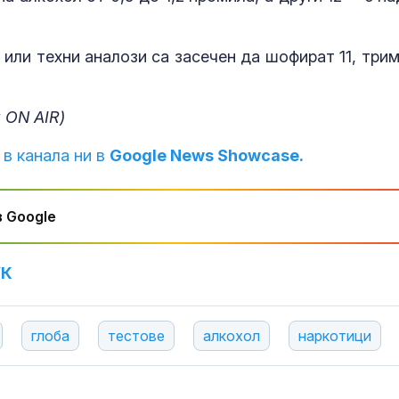
Тръмп ограни
укази "родил
или техни аналози са засечен да шофират 11, трим
туризъм"
 ON AIR)
Руски "любов
капани" прим
 в канала ни в
Google News Showcase.
украински во
към смъртта
 Google
УК
глоба
тестове
алкохол
наркотици