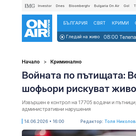
Investor
Dnes
Bloombergtv
Bulgaria On Air
Gol
T
БЪЛГАРИЯ
СВЯТ
КРИМИ
08:00
Гледай на живо
Телепаз
Начало
Криминално
Войната по пътищата: В
шофьори рискуват жив
Извършен е контрол на 17705 водачи и пътници,
административни нарушения
14.06.2026 • 16:00
Редактор:
Толя Николов