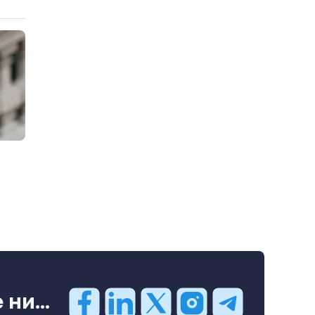
ни...