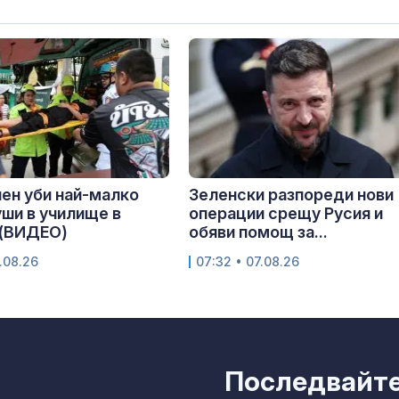
ен уби най-малко
Зеленски разпореди нови
ши в училище в
операции срещу Русия и
 (ВИДЕО)
обяви помощ за...
.08.26
07:32 • 07.08.26
Последвайте 