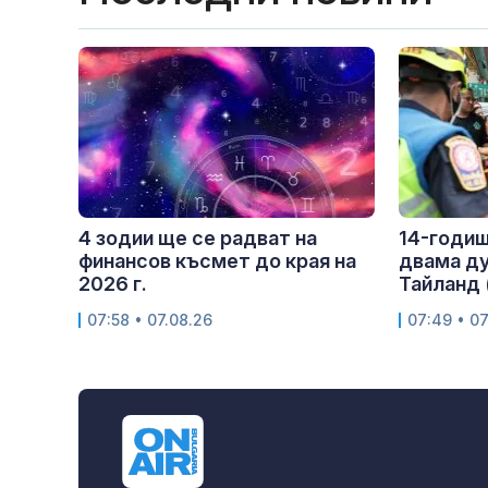
4 зодии ще се радват на
14-годиш
финансов късмет до края на
двама ду
2026 г.
Тайланд
07:58 • 07.08.26
07:49 • 07