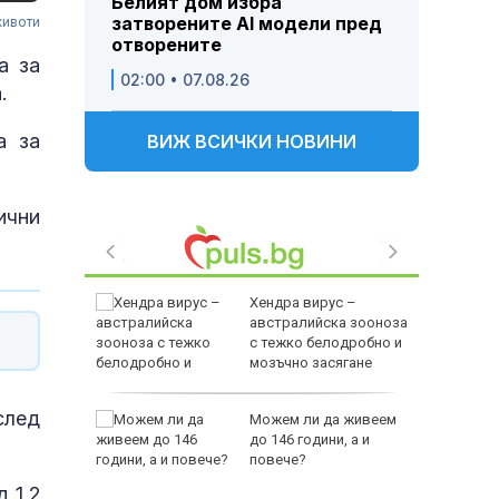
Белият дом избра
затворените AI модели пред
животи
отворените
а за
02:00 • 07.08.26
.
а за
ВИЖ ВСИЧКИ НОВИНИ
ични
ви война
Хендра вирус –
оенна
австралийска зооноза
ст
с тежко белодробно и
мозъчно засягане
след
ши са
Можем ли да живеем
до 146 години, а и
луване в
повече?
 1,2