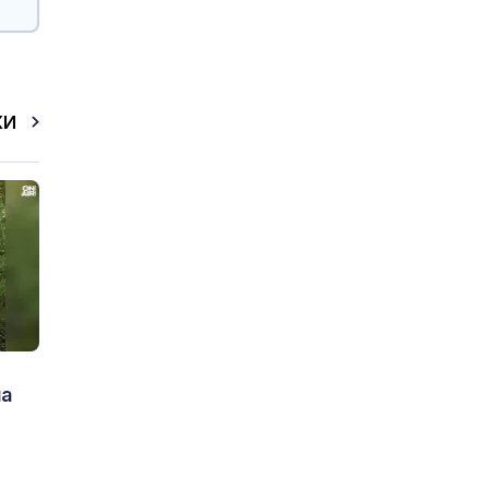
КИ
на