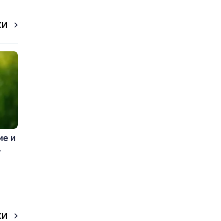
КИ
ие и
.
КИ