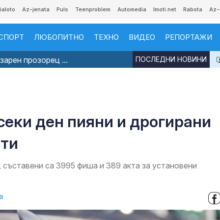
ialoto
Az-jenata
Puls
Teenproblem
Automedia
Imoti.net
Rabota
Az-
СПОРТ
ЛЮБОПИТНО
ТЕХНО
ВИДЕО
РЕПОРТАЖИ
арен прозорец ...
ПОСЛЕДНИ НОВИНИ
секи ден пияни и дрогирани
оти
 съставени са 3995 фиша и 389 акта за установени
а