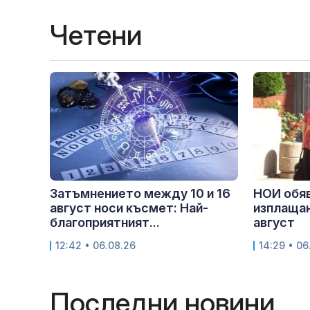
Четени
Затъмнението между 10 и 16
НОИ обяв
август носи късмет: Най-
изплащан
благоприятният...
август
12:42 • 06.08.26
14:29 • 06
Последни новини