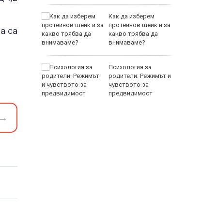
чава с
Как да изберем
ния
протеинов шейк и за
а са
какво трябва да
внимаваме?
EUR
ни
Психология за
амват
родители: Режимът и
йници
чувството за
предвидимост
→
800 EUR