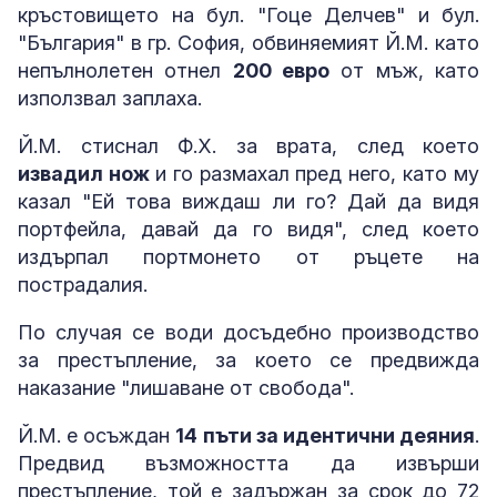
кръстовището на бул. "Гоце Делчев" и бул.
"България" в гр. София, обвиняемият Й.М. като
непълнолетен отнел
200 евро
от мъж, като
използвал заплаха.
Й.М. стиснал Ф.Х. за врата, след което
извадил нож
и го размахал пред него, като му
казал "Ей това виждаш ли го? Дай да видя
портфейла, давай да го видя", след което
издърпал портмонето от ръцете на
пострадалия.
По случая се води досъдебно производство
за престъплениe, за което се предвижда
наказание "лишаване от свобода".
Й.М. е осъждан
14 пъти за идентични деяния
.
Предвид възможността да извърши
престъпление, той е задържан за срок до 72