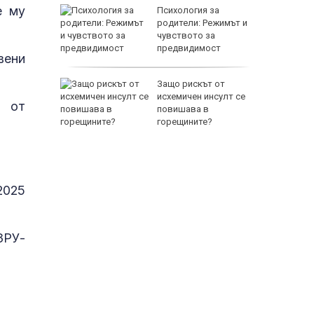
е му
между
Психология за
а се
родители: Режимът и
 един
чувството за
предвидимост
вени
 по
Защо рискът от
йна за
исхемичен инсулт се
а от
повишава в
горещините?
2025
3РУ-