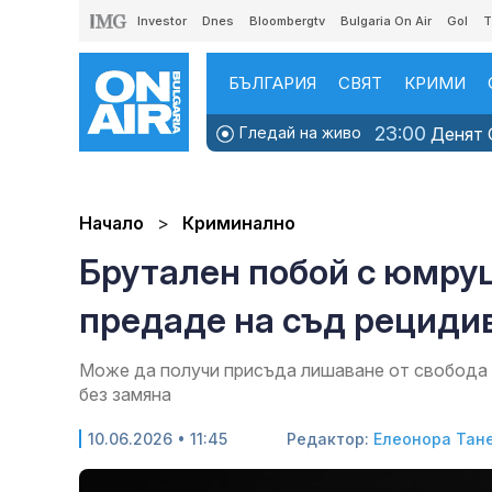
Investor
Dnes
Bloombergtv
Bulgaria On Air
Gol
T
БЪЛГАРИЯ
СВЯТ
КРИМИ
23:00
Гледай на живо
Денят O
Начало
Криминално
Брутален побой с юмру
предаде на съд рециди
Може да получи присъда лишаване от свобода 
без замяна
10.06.2026 • 11:45
Редактор:
Елеонора Тан