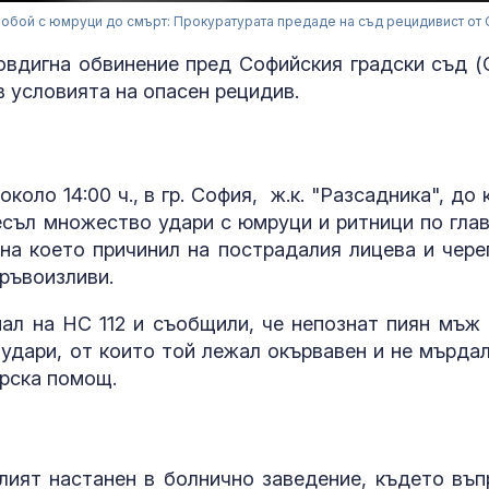
побой с юмруци до смърт: Прокуратурата предаде на съд рецидивист от
овдигна обвинение пред Софийския градски съд (
в условията на опасен рецидив.
около 14:00 ч., в гр. София, ж.к. "Разсадника", до
несъл множество удари с юмруци и ритници по глав
 на което причинил на пострадалия лицева и чере
ръвоизливи.
За наказание:
в “месомелач
руски войник
ал на НС 112 и съобщили, че непознат пиян мъж 
в рокля (ВИД
удари, от които той лежал окървавен и не мърдал
арска помощ.
Китай тества 
опасни мисии:
щурмовите
хеликоптери 
полети под радара
ият настанен в болнично заведение, където въп