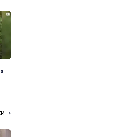
на
КИ