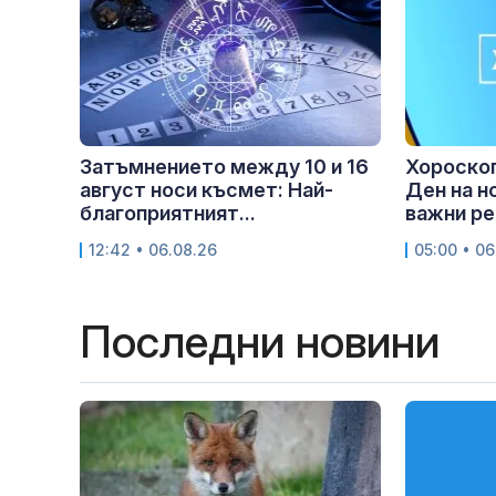
Затъмнението между 10 и 16
Хороскоп
август носи късмет: Най-
Ден на н
благоприятният...
важни ре
12:42 • 06.08.26
05:00 • 06
Последни новини