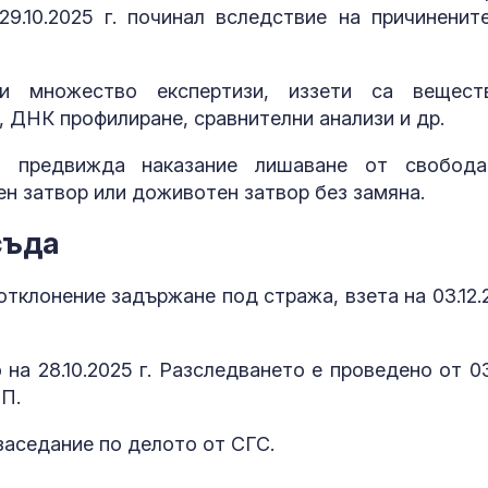
9.10.2025 г. починал вследствие на причиненит
Как войните 
Иран и Украйн
превърнаха в
енергиен шок
и множество експертизи, иззети са вещест
, ДНК профилиране, сравнителни анализи и др.
Меган Маркъл
бански в басе
т предвижда наказание лишаване от свобод
ЧРД
н затвор или доживотен затвор без замяна.
съда
отклонение задържане под стража, взета на 03.12.
на 28.10.2025 г. Разследването е проведено от 0
П.
заседание по делото от СГС.