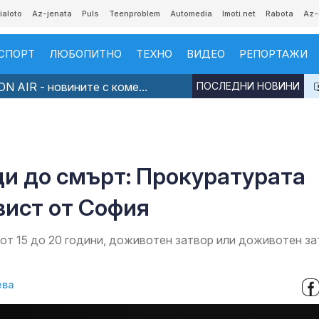
ialoto
Az-jenata
Puls
Teenproblem
Automedia
Imoti.net
Rabota
Az-
СПОРТ
ЛЮБОПИТНО
ТЕХНО
ВИДЕО
РЕПОРТАЖИ
N AIR - новините с коме...
ПОСЛЕДНИ НОВИНИ
ци до смърт: Прокуратурата
вист от София
от 15 до 20 години, доживотен затвор или доживотен за
ева