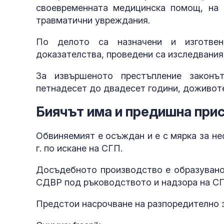
своевременната медицинска помощ, на 2
травматични увреждания.
По делото са назначени и изготвен
доказателства, проведени са изследвания
За извършеното престъпление законъ
петнадесет до двадесет години, доживоте
Биячът има и предишна при
Обвиняемият е осъждан и е с мярка за не
г. по искане на СГП.
Досъдебното производство е образувано 
СДВР под ръководството и надзора на СГ
Предстои насрочване на разпоредително 