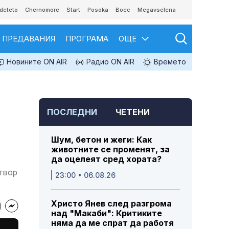
deteto
Chernomore
Start
Posoka
Boec
Megavselena
ПРЕДАВАНИЯ
ПРОГРАМА
ОЩЕ
Новините ON AIR
Радио ON AIR
Времето
ПОСЛЕДНИ
ЧЕТЕНИ
Шум, бетон и жеги: Как
животните се променят, за
да оцелеят сред хората?
твор
23:00 • 06.08.26
Христо Янев след разгрома
над "Макаби": Критиките
няма да ме спрат да работя