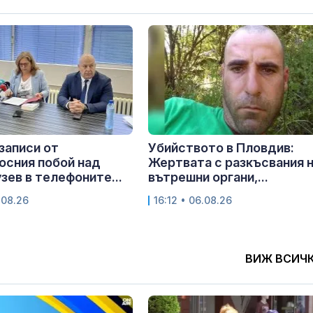
записи от
Убийството в Пловдив:
осния побой над
Жертвата с разкъсвания 
узев в телефоните...
вътрешни органи,...
.08.26
16:12 • 06.08.26
ВИЖ ВСИЧ