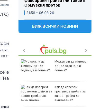
фиксирани транзитни такси в
Ормузкия проток
 София
21:56 • 06.08.26
СГС)
ВИЖ ВСИЧКИ НОВИНИ
 кофи
ата,
пно-
 Пратиха
Можем ли да живеем
ката”
до 146 години, а и
 облечен
повече?
се е
ЕО 16+)
. На
Z-10 за
Как да изберем
протеинов шейк и за
какво трябва да
тренират
внимаваме?
реки