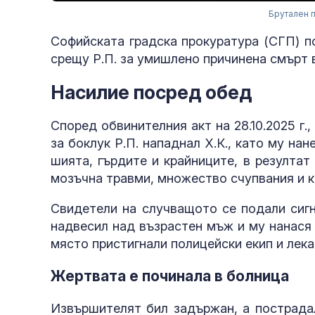
Брутален 
Софийската градска прокуратура (СГП) п
срещу Р.П. за умишлено причинена смърт 
Насилие посред обед
Според обвинителния акт на 28.10.2025 г., 
за боклук Р.П. нападнал Х.К., като му на
шията, гърдите и крайниците, в резултат
мозъчна травми, множество счупвания и к
Свидетели на случващото се подали сигн
надвесил над възрастен мъж и му нанася 
място пристигнали полицейски екип и лек
Жертвата е починала в болница
Извършителят бил задържан, а пострадал