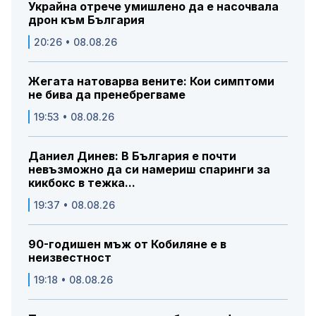
Украйна отрече умишлено да е насочвала
дрон към България
20:26 • 08.08.26
Жегата натоварва вените: Кои симптоми
не бива да пренебрегваме
19:53 • 08.08.26
Даниел Динев: В България е почти
невъзможно да си намериш спаринги за
кикбокс в тежка...
19:37 • 08.08.26
90-годишен мъж от Кобиляне е в
неизвестност
19:18 • 08.08.26