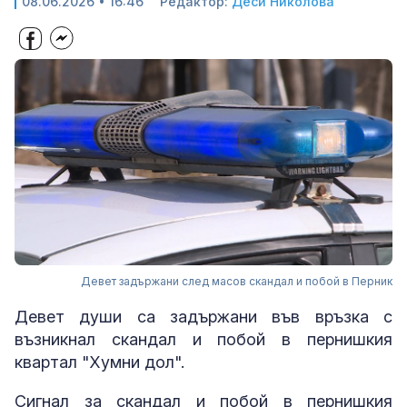
08.06.2026 • 16:46
Редактор:
Деси Николова
Девет задържани след масов скандал и побой в Перник
Девет души са задържани във връзка с
възникнал скандал и побой в пернишкия
квартал "Хумни дол".
Сигнал за скандал и побой в пернишкия