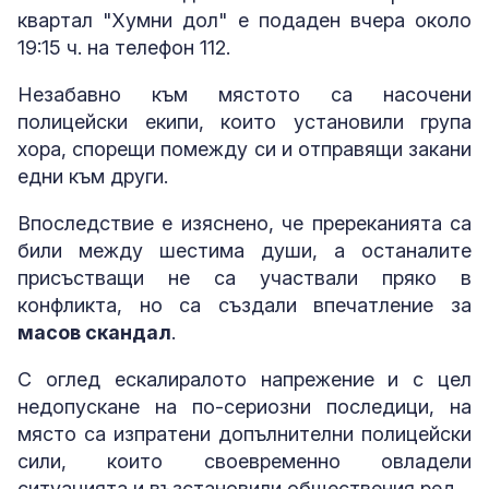
квартал "Хумни дол" е подаден вчера около
19:15 ч. на телефон 112.
Незабавно към мястото са насочени
полицейски екипи, които установили група
хора, спорещи помежду си и отправящи закани
едни към други.
Впоследствие е изяснено, че пререканията са
били между шестима души, а останалите
присъстващи не са участвали пряко в
конфликта, но са създали впечатление за
масов скандал
.
С оглед ескалиралото напрежение и с цел
недопускане на по-сериозни последици, на
място са изпратени допълнителни полицейски
сили, които своевременно овладели
ситуацията и възстановили обществения ред.