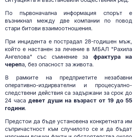
По първоначална информация спорът е
възникнал между две компании по повод
стари битови взаимоотношения.
При инцидента е пострадал 28-годишен мъж,
който е настанен за лечение в МБАЛ "Рахила
Ангелова" със съмнение за
фрактура на
череп
а, без опасност за живота.
В рамките на предприетите незабавни
оперативно-издирвателни и процесуално-
следствени действия са задържани за срок до
24 часа
девет души на възраст от 19 до 55
години
.
Предстои да бъде установена конкретната им
съпричастност към случилото се и да бъдат
изяснени всички факти и обстоятелства около