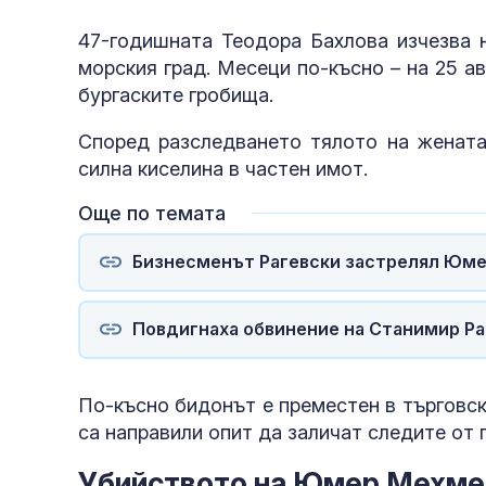
47-годишната Теодора Бахлова изчезва н
морския град. Месеци по-късно – на 25 авг
бургаските гробища.
Според разследването тялото на жената
силна киселина в частен имот.
Още по темата
Бизнесменът Рагевски застрелял Юмер
Повдигнаха обвинение на Станимир Ра
По-късно бидонът е преместен в търговск
са направили опит да заличат следите от 
Убийството на Юмер Мехм