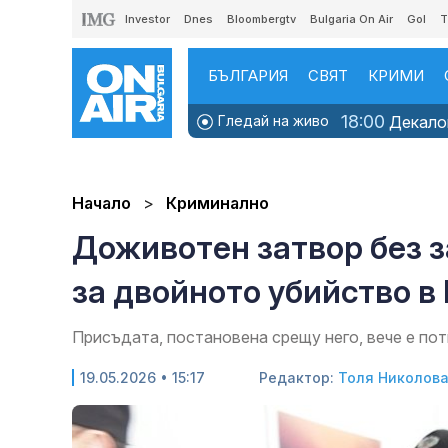
Investor
Dnes
Bloombergtv
Bulgaria On Air
Gol
T
БЪЛГАРИЯ
СВЯТ
КРИМИ
18:00
Гледай на живо
Декалог
Начало
Криминално
Доживотен затвор без 
за двойното убийство в
Присъдата, постановена срещу него, вече е по
19.05.2026 • 15:17
Редактор:
Толя Николов