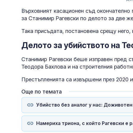
Върховният касационен съд окончателно 
за Станимир Рагевски по делото за две же
Така присъдата, постановена срещу него, 
Делото за убийството на Т
Станимир Рагевски беше изправен пред с
Теодора Бахлова и на строителния работ
Престъпленията са извършени през 2020 и 2
Още по темата
Убийство без аналог у нас: Доживотен
Намериха триона, с който Рагевски е 