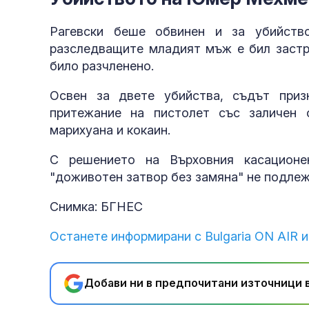
Рагевски беше обвинен и за убийст
разследващите младият мъж е бил застре
било разчленено.
Освен за двете убийства, съдът приз
притежание на пистолет със заличен 
марихуана и кокаин.
С решението на Върховния касационе
"доживотен затвор без замяна" не подлеж
Снимка: БГНЕС
Останете информирани с Bulgaria ON AIR и
Добави ни в предпочитани източници в