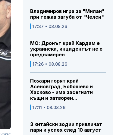
Владимиров игра за "Милан"
при тежка загуба от "Челси"
17:37 • 08.08.26
МО: Дронът край Кардам е
украински, инцидентът не е
преднамерен
17:26 • 08.08.26
Пожари горят край
Асеновград, Бобошево и
Хасково - има засегнати
къщи и затворен...
17:11 • 08.08.26
3 китайски зодии привличат
пари и успех след 10 август
Бургас