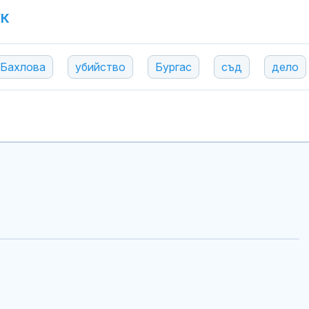
УК
 Бахлова
убийство
Бургас
съд
дело