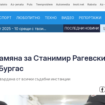
ialoto
Az-jenata
Puls
Teenproblem
Automedia
Imoti.net
Rabota
Az-
СПОРТ
ЛЮБОПИТНО
ТЕХНО
ВИДЕО
РЕПОРТАЖИ
 2025 - 10 срещи с твои...
ПОСЛЕДНИ НОВИНИ
замяна за Станимир Рагевск
 Бургас
твърдена от всички съдебни инстанции
а