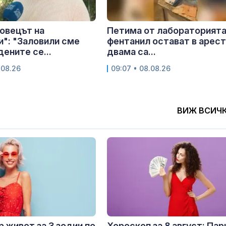
ловецът на
Петима от лабораторията
": "Заловили сме
фентанил остават в арест
дените се...
двама са...
.08.26
09:07 • 08.08.26
ВИЖ ВСИЧ
 живот за 3 зодии по
Хороскоп за 8 август: Пар