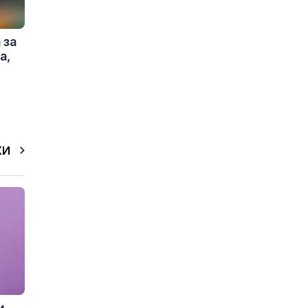
 за
а,
КИ
и,