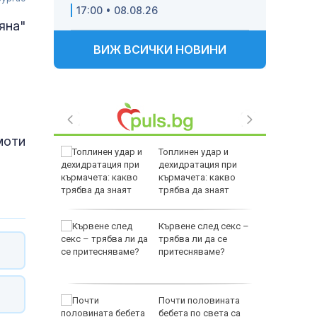
17:00 • 08.08.26
яна"
ВИЖ ВСИЧКИ НОВИНИ
моти
в: Да
Топлинен удар и
дехидратация при
то на
кърмачета: какво
ще
трябва да знаят
родителите
ва
Кървене след секс –
трябва ли да се
Дронове
притесняваме?
законни
s:
Почти половината
 с
бебета по света са