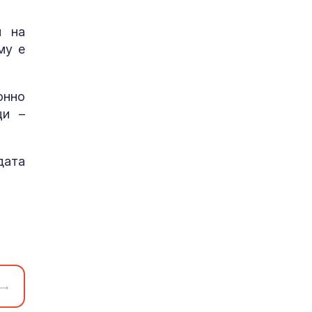
и на
му е
онно
ци –
дата
→