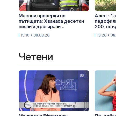
Масови проверки по
Ален - "
пътищата: Хванаха десетки
педофили
пияни и дрогирани...
200, осъ
15:10 • 08.08.26
13:26 • 08
Четени
Министър Ефремова:
По-добър