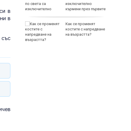
изключително
кърмени през първите
си в
шест месеца
ни в
ал край
Как се променят
аински:
костите с напредване
а
на възрастта?
 със
идент
ичев