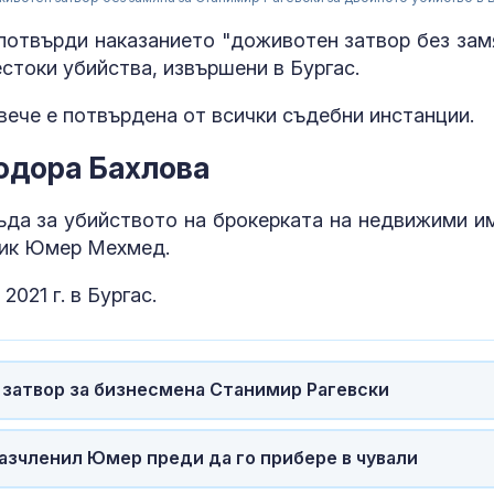
потвърди наказанието "доживотен затвор без зам
стоки убийства, извършени в Бургас.
вече е потвърдена от всички съдебни инстанции.
еодора Бахлова
ъда за убийството на брокерката на недвижими и
Христо Гадже
ник Юмер Мехмед.
видим как
правителство
021 г. в Бургас.
Румен Радев 
защити националния ни интерес
Гърция засил
контрола по
 затвор за бизнесмена Станимир Рагевски
плажовете: 
следят за не
чадъри и ограничен достъп
разчленил Юмер преди да го прибере в чували
Рецептата Dne
Бананов кекс