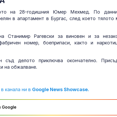
вото на 28-годишния Юмер Мехмед. По данн
лян в апартамент в Бургас, след което тялото 
на Станимир Рагевски за виновен и за незак
фабричен номер, боеприпаси, както и наркоти
н съд делото приключва окончателно. Присъ
и на обжалване.
 в канала ни в
Google News Showcase.
 Google