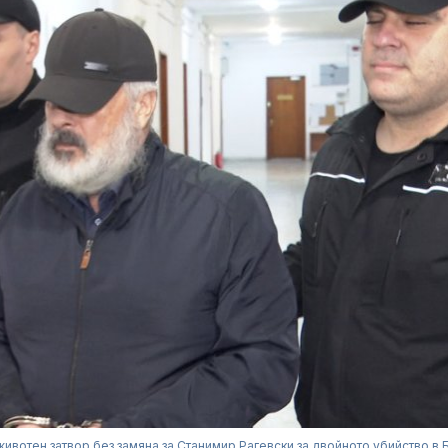
ивотен затвор без замяна за Станимир Рагевски за двойното убийство в 