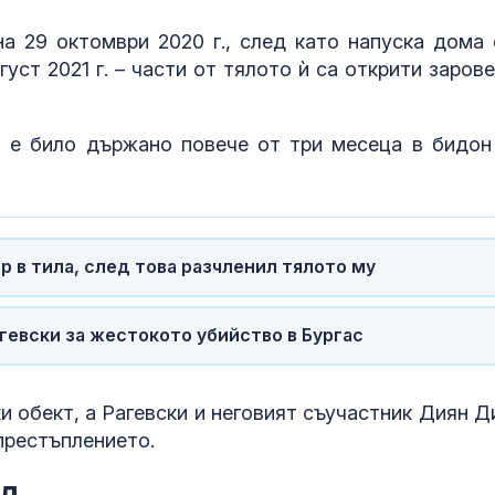
шоколад
а 29 октомври 2020 г., след като напуска дома 
уст 2021 г. – части от тялото ѝ са открити зарове
Дронът, падн
Кардам, е укр
Няма данни з
 е било държано повече от три месеца в бидон
умишлен инц
 в тила, след това разчленил тялото му
гевски за жестокото убийство в Бургас
и обект, а Рагевски и неговият съучастник Диян Д
престъплението.
ед