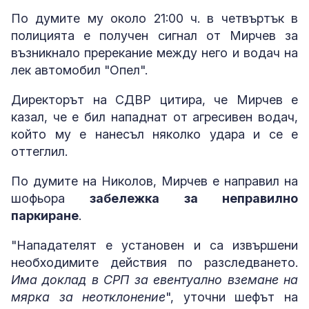
По думите му около 21:00 ч. в четвъртък в
полицията е получен сигнал от Мирчев за
възникнало пререкание между него и водач на
лек автомобил "Опел".
Директорът на СДВР цитира, че Мирчев е
казал, че е бил нападнат от агресивен водач,
който му е нанесъл няколко удара и се е
оттеглил.
По думите на Николов, Мирчев е направил на
шофьора
забележка за неправилно
паркиране
.
"Нападателят е установен и са извършени
необходимите действия по разследването.
Има доклад в СРП за евентуално вземане на
мярка за неотклонение
", уточни шефът на