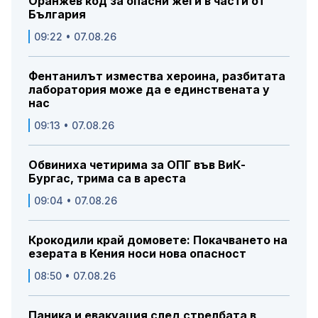
Оранжев код за опасни жеги в части от
България
09:22 • 07.08.26
Фентанилът измества хероина, разбитата
лаборатория може да е единствената у
нас
09:13 • 07.08.26
Обвиниха четирима за ОПГ във ВиК-
Бургас, трима са в ареста
09:04 • 07.08.26
Крокодили край домовете: Покачването на
езерата в Кения носи нова опасност
08:50 • 07.08.26
Паника и евакуация след стрелбата в