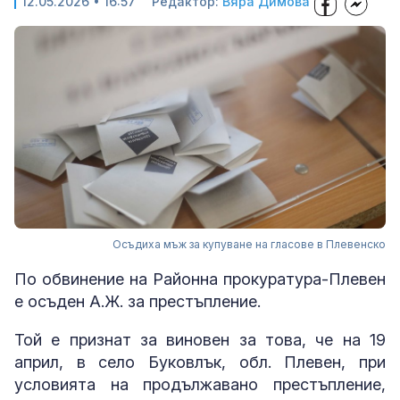
12.05.2026 • 16:57
Редактор:
Вяра Димова
Осъдиха мъж за купуване на гласове в Плевенско
По обвинение на Районна прокуратура-Плевен
е осъден А.Ж. за престъплениe.
Той е признат за виновен за това, че на 19
април, в село Буковлък, обл. Плевен, при
условията на продължавано престъпление,