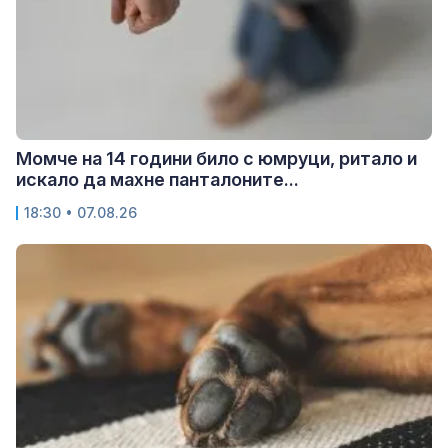
Момче на 14 години било с юмруци, ритало и
искало да махне панталоните...
18:30 • 07.08.26