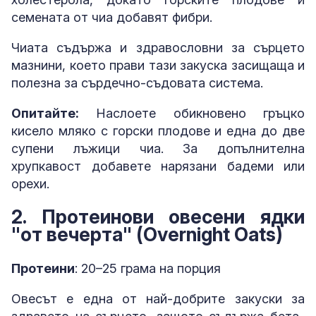
семената от чиа добавят фибри.
Чиата съдържа и здравословни за сърцето
мазнини, което прави тази закуска засищаща и
полезна за сърдечно-съдовата система.
Опитайте:
Наслоете обикновено гръцко
кисело мляко с горски плодове и една до две
супени лъжици чиа. За допълнителна
хрупкавост добавете нарязани бадеми или
орехи.
2. Протеинови овесени ядки
"от вечерта" (Overnight Oats)
Протеини
: 20–25 грама на порция
Овесът е една от най-добрите закуски за