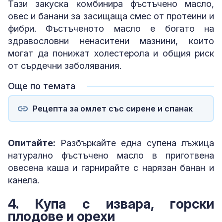
Тази закуска комбинира фъстъчено масло,
овес и банани за засищаща смес от протеини и
фибри. Фъстъченото масло е богато на
здравословни ненаситени мазнини, които
могат да понижат холестерола и общия риск
от сърдечни заболявания.
Още по темата
Рецепта за омлет със сирене и спанак
Опитайте:
Разбъркайте една супена лъжица
натурално фъстъчено масло в приготвена
овесена каша и гарнирайте с нарязан банан и
канела.
4. Купа с извара, горски
плодове и орехи