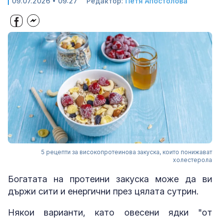
09.07.2026 • 09:27
Редактор:
Петя Апостолова
5 рецепти за високопротеинова закуска, които понижават
холестерола
Богатата на протеини закуска може да ви
държи сити и енергични през цялата сутрин.
Някои варианти, като овесени ядки "от