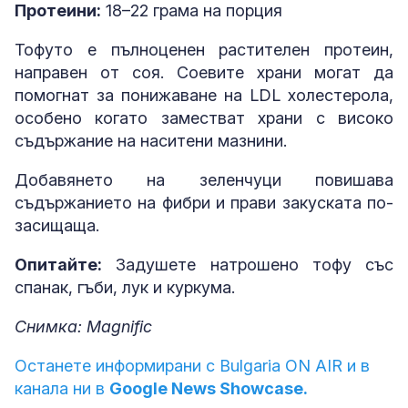
Протеини:
18–22 грама на порция
Тофуто е пълноценен растителен протеин,
направен от соя. Соевите храни могат да
помогнат за понижаване на LDL холестерола,
особено когато заместват храни с високо
съдържание на наситени мазнини.
Добавянето на зеленчуци повишава
съдържанието на фибри и прави закуската по-
засищаща.
Опитайте:
Задушете натрошено тофу със
спанак, гъби, лук и куркума.
Снимка: Magnific
Останете информирани с Bulgaria ON AIR и в
канала ни в
Google News Showcase.