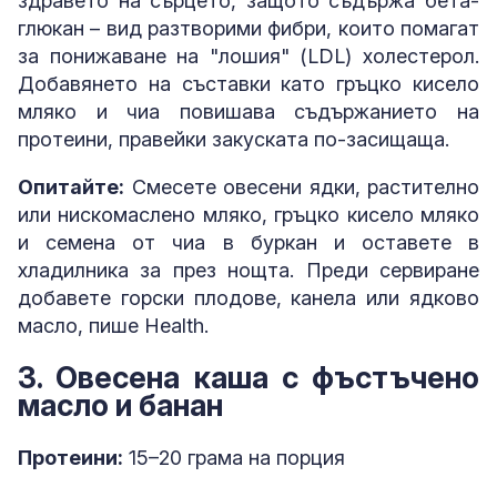
здравето на сърцето, защото съдържа бета-
глюкан – вид разтворими фибри, които помагат
за понижаване на "лошия" (LDL) холестерол.
Добавянето на съставки като гръцко кисело
мляко и чиа повишава съдържанието на
протеини, правейки закуската по-засищаща.
Опитайте:
Смесете овесени ядки, растително
или нискомаслено мляко, гръцко кисело мляко
и семена от чиа в буркан и оставете в
хладилника за през нощта. Преди сервиране
добавете горски плодове, канела или ядково
масло, пише Health.
3. Овесена каша с фъстъчено
масло и банан
Протеини:
15–20 грама на порция