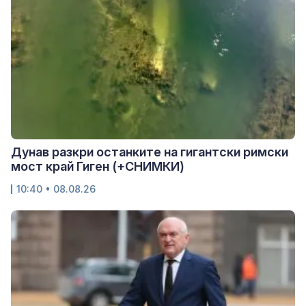
Дунав разкри останките на гигантски римски
мост край Гиген (+СНИМКИ)
10:40 • 08.08.26