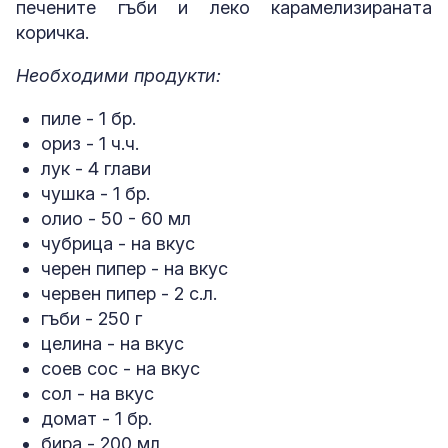
печените гъби и леко карамелизираната
коричка.
Необходими продукти:
пиле - 1 бр.
ориз - 1 ч.ч.
лук - 4 глави
чушка - 1 бр.
олио - 50 - 60 мл
чубрица - на вкус
черен пипер - на вкус
червен пипер - 2 с.л.
гъби - 250 г
целина - на вкус
соев сос - на вкус
сол - на вкус
домат - 1 бр.
бира - 200 мл