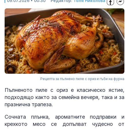
09.07.2026 • 00:30
Редактор:
Толя Николова
Рецепта за пълнено пиле с ориз и гъби на фурна
Пълненото пиле с ориз е класическо ястие,
подходящо както за семейна вечеря, така и за
празнична трапеза.
Сочната плънка, ароматните подправки и
крехкото месо се допълват чудесно от