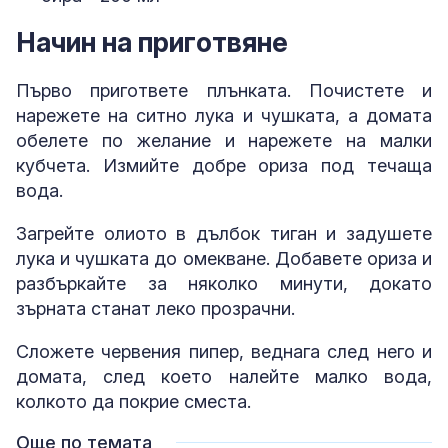
Начин на приготвяне
Първо пригответе плънката. Почистете и
нарежете на ситно лука и чушката, а домата
обелете по желание и нарежете на малки
кубчета. Измийте добре ориза под течаща
вода.
Загрейте олиото в дълбок тиган и задушете
лука и чушката до омекване. Добавете ориза и
разбъркайте за няколко минути, докато
зърната станат леко прозрачни.
Сложете червения пипер, веднага след него и
домата, след което налейте малко вода,
колкото да покрие сместа.
Още по темата