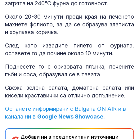
загрята на 240°C фурна до готовност.
Около 20-30 минути преди края на печенето
махнете фолиото, за да се образува златиста
и хрупкава коричка.
След като извадите пилето от фурната,
оставете го да почине около 10 минути.
Поднесете го с оризовата плънка, печените
гъби и соса, образувал се в тавата.
Свежа зелена салата, доматена салата или
кисели краставички са отлично допълнение.
Останете информирани с Bulgaria ON AIR и в
канала ни в
Google News Showcase.
Добави ни в предпочитани източници