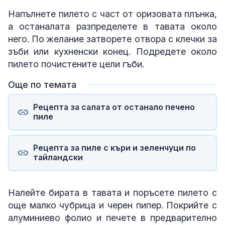
Напълнете пилето с част от оризовата плънка,
а останалата разпределете в тавата около
него. По желание затворете отвора с клечки за
зъби или кухненски конец. Подредете около
пилето почистените цели гъби.
Още по темата
Рецепта за салата от останало печено
пиле
Рецепта за пиле с къри и зеленчуци по
тайландски
Налейте бирата в тавата и поръсете пилето с
още малко чубрица и черен пипер. Покрийте с
алуминиево фолио и печете в предварително