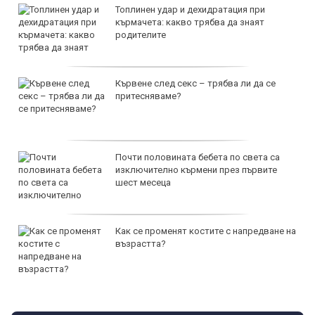
Топлинен удар и дехидратация при
кърмачета: какво трябва да знаят
родителите
Кървене след секс – трябва ли да се
притесняваме?
Почти половината бебета по света са
изключително кърмени през първите
шест месеца
Как се променят костите с напредване на
възрастта?