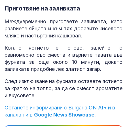
Приготвяне на заливката
Междувременно пригответе заливката, като
разбиете яйцата и към тях добавите киселото
мляко и настъргания кашкавал.
Когато ястието е готово, залейте го
равномерно със сместа и върнете тавата във
фурната за още около 10 минути, докато
заливката придобие лек златист загар.
След изключване на фурната оставете ястието
за кратко на топло, за да се смесят ароматите
и вкусовете.
Останете информирани с Bulgaria ON AIR и в
канала ни в
Google News Showcase.