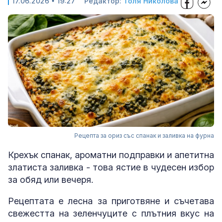
17.06.2026 • 19:27
Редактор:
Толя Николова
Рецепта за ориз със спанак и заливка на фурна
Крехък спанак, ароматни подправки и апетитна
златиста заливка - това ястие в чудесен избор
за обяд или вечеря.
Рецептата е лесна за приготвяне и съчетава
свежестта на зеленчуците с плътния вкус на