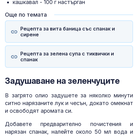
кашкавал - 100 г настърган
Още по темата
Рецепта за вита баница със спанак и
сирене
Рецепта за зелена супа с тиквички и
спанак
Задушаване на зеленчуците
В загрято олио задушете за няколко минути
ситно нарязаните лук и чесън, докато омекнат
и освободят аромата си.
Добавете предварително почистения и
нарязан спанак, налейте около 50 мл вода и