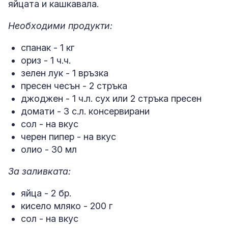
яйцата и кашкавала.
Необходими продукти:
спанак - 1 кг
ориз - 1 ч.ч.
зелен лук - 1 връзка
пресен чесън - 2 стръка
джоджен - 1 ч.л. сух или 2 стръка пресен
домати - 3 с.л. консервирани
сол - на вкус
черен пипер - на вкус
олио - 30 мл
За заливката:
яйца - 2 бр.
кисело мляко - 200 г
сол - на вкус