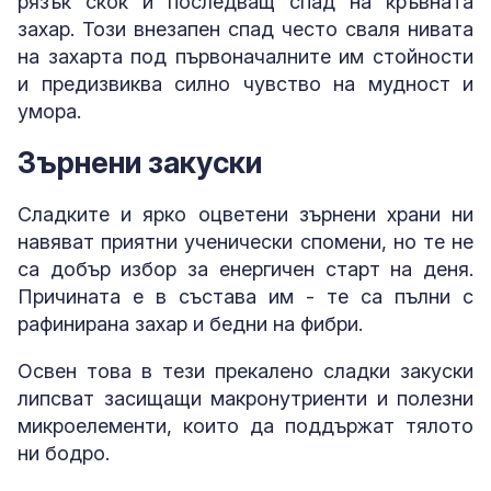
рязък скок и последващ спад на кръвната
захар. Този внезапен спад често сваля нивата
на захарта под първоначалните им стойности
и предизвиква силно чувство на мудност и
умора.
Зърнени закуски
Сладките и ярко оцветени зърнени храни ни
навяват приятни ученически спомени, но те не
са добър избор за енергичен старт на деня.
Причината е в състава им - те са пълни с
рафинирана захар и бедни на фибри.
Освен това в тези прекалено сладки закуски
липсват засищащи макронутриенти и полезни
микроелементи, които да поддържат тялото
ни бодро.