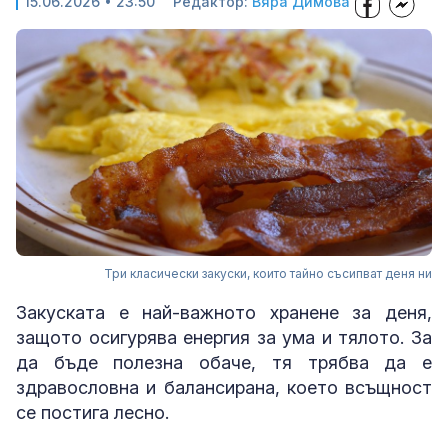
15.06.2026 • 23:50
Редактор:
Вяра Димова
Три класически закуски, които тайно съсипват деня ни
Закуската е най-важното хранене за деня,
защото осигурява енергия за ума и тялото. За
да бъде полезна обаче, тя трябва да е
здравословна и балансирана, което всъщност
се постига лесно.