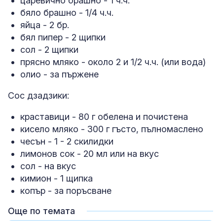
царевично брашно - 1 ч.ч.
бяло брашно - 1/4 ч.ч.
яйца - 2 бр.
бял пипер - 2 щипки
сол - 2 щипки
прясно мляко - около 2 и 1/2 ч.ч. (или вода)
олио - за пържене
Сос дзадзики:
краставици - 80 г обелена и почистена
кисело мляко - 300 г гъсто, пълномаслено
чесън - 1 - 2 скилидки
лимонов сок - 20 мл или на вкус
сол - на вкус
кимион - 1 щипка
копър - за поръсване
Още по темата