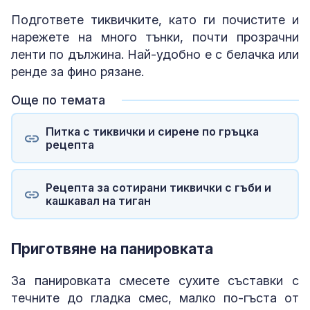
Подгответе тиквичките, като ги почистите и
нарежете на много тънки, почти прозрачни
ленти по дължина. Най-удобно е с белачка или
ренде за фино рязане.
Още по темата
Питка с тиквички и сирене по гръцка
рецепта
Рецепта за сотирани тиквички с гъби и
кашкавал на тиган
Приготвяне на панировката
За панировката смесете сухите съставки с
течните до гладка смес, малко по-гъста от