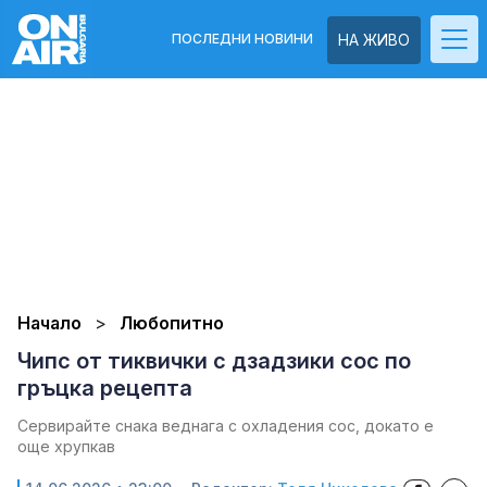
ПОСЛЕДНИ НОВИНИ
НА ЖИВО
Начало
Любопитно
Чипс от тиквички с дзадзики сос по
гръцка рецепта
Сервирайте снака веднага с охладения сос, докато е
още хрупкав