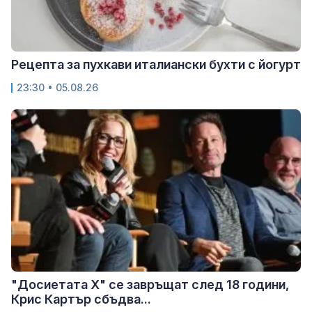
Рецепта за пухкави италиански бухти с йогурт
23:30 • 05.08.26
"Досиетата Х" се завръщат след 18 години,
Крис Картър сбъдва...