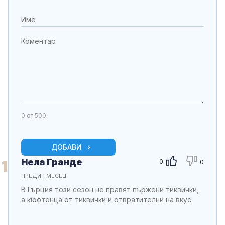
0
от 500
ДОБАВИ
Нела Гранде
1
0
0
ПРЕДИ 1 МЕСЕЦ
В Гърция този сезон не правят пържени тиквички,
а кюфтенца от тиквички и отвратителни на вкус