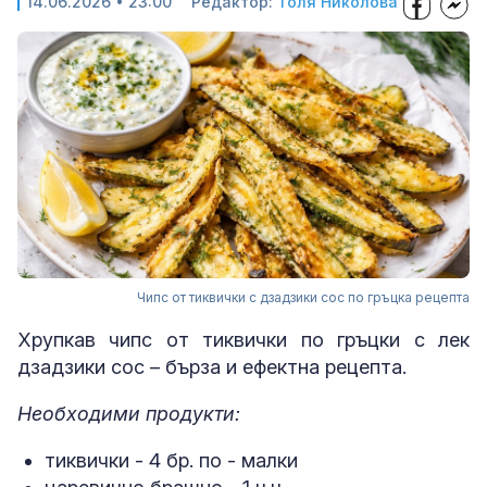
14.06.2026 • 23:00
Редактор:
Толя Николова
Чипс от тиквички с дзадзики сос по гръцка рецепта
Хрупкав чипс от тиквички по гръцки с лек
дзадзики сос – бърза и ефектна рецепта.
Необходими продукти:
тиквички - 4 бр. по - малки