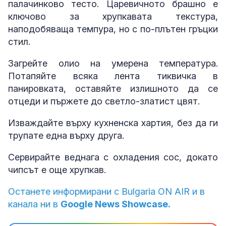
палачинково тесто. Царевичното брашно е
ключово за хрупкавата текстура,
наподобяваща темпура, но с по-плътен гръцки
стил.
Загрейте олио на умерена температура.
Потапяйте всяка лента тиквичка в
панировката, оставяйте излишното да се
отцеди и пържете до светло-златист цвят.
Изваждайте върху кухненска хартия, без да ги
трупате една върху друга.
Сервирайте веднага с охладения сос, докато
чипсът е още хрупкав.
Останете информирани с Bulgaria ON AIR и в
канала ни в
Google News Showcase.