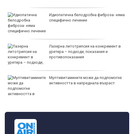
Идиопатична белодробна фиброза- няма
специфично лечение
Лазерна литотрипсия на конкремент в
уретера – подходи, показания и
противопоказания
Мултивитамините може да подпомогне
активността в напреднала възраст