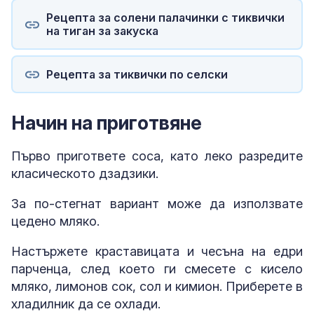
Рецепта за солени палачинки с тиквички
на тиган за закуска
Рецепта за тиквички по селски
Начин на приготвяне
Първо пригответе соса, като леко разредите
класическото дзадзики.
За по-стегнат вариант може да използвате
цедено мляко.
Настържете краставицата и чесъна на едри
парченца, след което ги смесете с кисело
мляко, лимонов сок, сол и кимион. Приберете в
хладилник да се охлади.