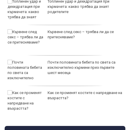
Топлинен удар и дехидратация при
кърмачета: какво трябва да знаят
родителите
Кървене след секс – трябва ли да се
притесняваме?
Почти половината бебета по света са
изключително кърмени през първите
шест месеца
Как се променят костите с напредване на
възрастта?