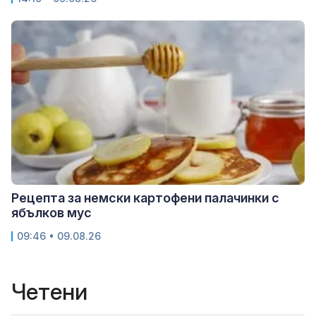
Рецепта за немски картофени палачинки с
ябълков мус
09:46 • 09.08.26
Четени