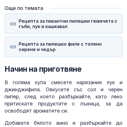
Още по темата
Рецепта за пикантни пилешки гювечета с
гъби, лук и кашкавал
Рецепта за пилешко филе с топено
сирене и чедър
Начин на приготвяне
В голяма купа смесете нарязания лук и
джинджифила. Овкусете със сол и черен
пипер, след което разбъркайте, като леко
притискате продуктите с лъжица, за да
освободят ароматите си.
Добавете бялото вино и разбъркайте до