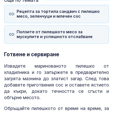
Още по темата
Рецепта за тортила сандвич с пилешко
месо, зеленчуци и млечен сос
Ползите от пилешкото месо за
мускулите и успешното отслабване
Готвене и сервиране
Извадете маринованото пилешко от
хладилника и го запържете в предварително
загрята мазнина до златист загар. След това
добавете приготвения сос и оставете ястието
да къкри, докато течността се сгъсти и
обгърне месото.
Обръщайте пилешкото от време на време, за