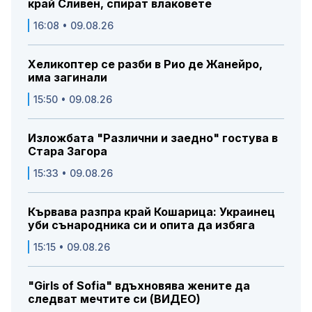
край Сливен, спират влаковете
16:08 • 09.08.26
Хеликоптер се разби в Рио де Жанейро,
има загинали
15:50 • 09.08.26
Изложбата "Различни и заедно" гостува в
Стара Загора
15:33 • 09.08.26
Кървава разпра край Кошарица: Украинец
уби сънародника си и опита да избяга
15:15 • 09.08.26
"Girls of Sofia" вдъхновява жените да
следват мечтите си (ВИДЕО)