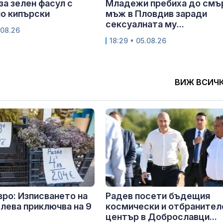
за зелен фасул с
Младежи пребиха до смъ
о кипърски
мъж в Пловдив заради
сексуалната му...
.08.26
18:29 • 05.08.26
ВИЖ ВСИЧ
вро: Изписването на
Радев посети бъдещия
 лева приключва на 9
космически и отбранител
център в Доброславци...