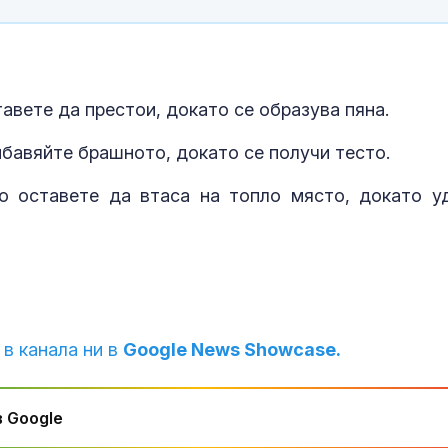
Заплахата в 
остава, а пр
се водят зад
Полицията за
авете да престои, докато се образува пяна.
марихуана в 
на мъж от Бур
ибавяйте брашното, докато се получи тесто.
о оставете да втаса на топло място, докато у
Скандално: Ш
рейс остави д
СОП на жегат
 в канала ни в
Google News Showcase.
 Google