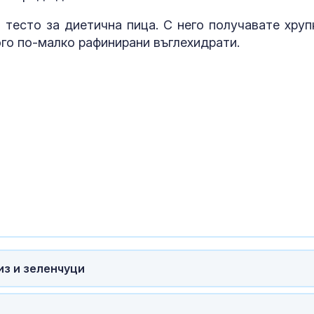
 тесто за диетична пица. С него получавате хруп
ого по-малко рафинирани въглехидрати.
Един човек е 
при руска ат
цивилен кора
из и зеленчуци
Черно море
Керемедчиев: