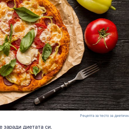
Рецепта за тесто за диетичн
е заради диетата си.