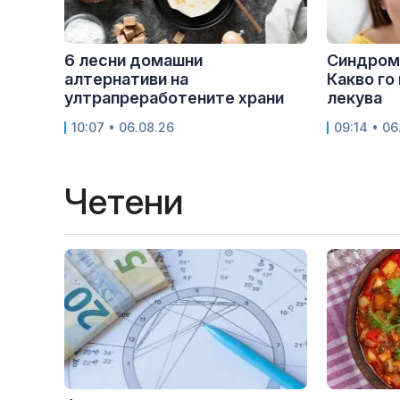
6 лесни домашни
Синдромъ
алтернативи на
Какво го 
ултрапреработените храни
лекува
10:07 • 06.08.26
09:14 • 06
Четени