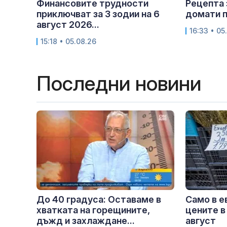
Финансовите трудности
Рецепта 
приключват за 3 зодии на 6
домати п
август 2026...
16:33 • 05
15:18 • 05.08.26
Последни новини
До 40 градуса: Оставаме в
Само в е
хватката на горещините,
цените в
дъжд и захлаждане...
август