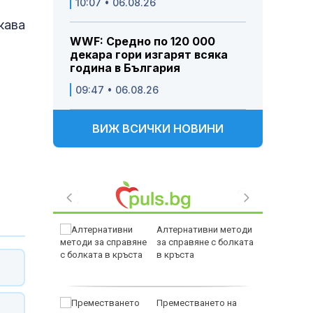
10:07 • 06.08.26
кава
WWF: Средно по 120 000
декара гори изгарят всяка
година в България
09:47 • 06.08.26
ВИЖ ВСИЧКИ НОВИНИ
загинал
Алтернативни методи
ака срещу
за справяне с болката
б в
в кръста
Преместването на