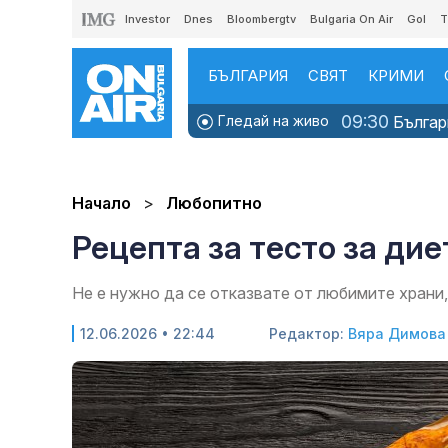
Investor
Dnes
Bloombergtv
Bulgaria On Air
Gol
T
БЪЛГАРИЯ
СВЯТ
КРИМИ
09:30
Гледай на живо
Българи
Начало
Любопитно
Рецепта за тесто за ди
Не е нужно да се отказвате от любимите храни,
12.06.2026 • 22:44
Редактор:
Вяра Димова