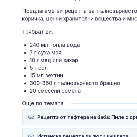
Предлагаме ви рецепта за пълнозърнесто
коричка, ценни хранителни вещества и мн
Трябват ви:
240 мл топла вода
7 г суха мая
10 г мед или захар
5 г сол
15 мл зехтин
300-360 г пълнозърнесто брашно
20 смесени семена
Още по темата
Рецепта от тефтера на баба: Пиле с ор
Испанска рецепта за люти чушлета