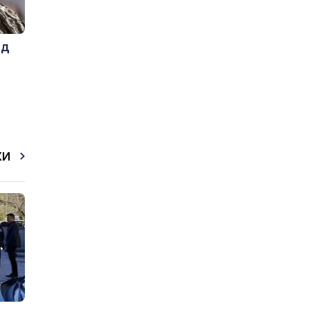
ед
КИ