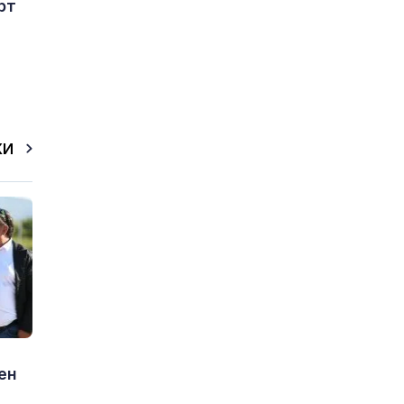
рт
КИ
ен