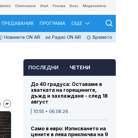
deteto
Chernomore
Start
Posoka
Boec
Megavselena
ПРЕДАВАНИЯ
ПРОГРАМА
ОЩЕ
Новините ON AIR
Радио ON AIR
Времето
ПОСЛЕДНИ
ЧЕТЕНИ
До 40 градуса: Оставаме в
хватката на горещините,
дъжд и захлаждане - след 18
август
10:55 • 06.08.26
Само в евро: Изписването на
цените в лева приключва на 9