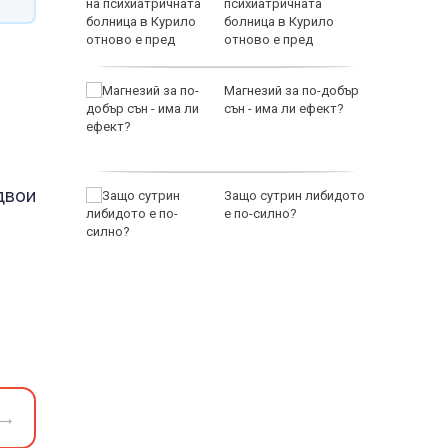
Иран
психиатричната
еговорите
болница в Курило
кулисно
отново е пред
изпитание
лови 1 кг
Магнезий за по-добър
багажника
сън - има ли ефект?
гас
двои
офьор на
Защо сутрин либидото
ете със
е по-силно?
а
118000 
→