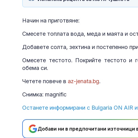
Начин на приготвяне:
Смесете топлата вода, меда и маята и ост
Добавете солта, зехтина и постепенно пр
Омесете тестото. Покрийте тестото и г
обема си.
Четете повече в
az-jenata.bg
.
Снимка: magnific
Останете информирани с Bulgaria ON AIR и
Добави ни в предпочитани източници в