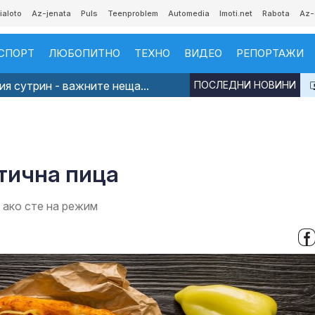
ialoto
Az-jenata
Puls
Teenproblem
Automedia
Imoti.net
Rabota
Az-
СПОРТ
ЛЮБОПИТНО
ТЕХНО
ВИДЕО
РЕПОРТАЖИ
я сутрин - важните неща...
ПОСЛЕДНИ НОВИНИ
етична пица
 ако сте на режим