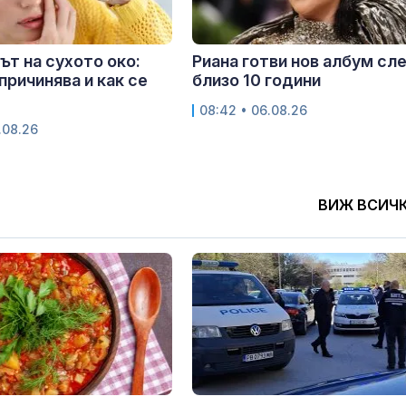
т на сухото око:
Риана готви нов албум сл
причинява и как се
близо 10 години
08:42 • 06.08.26
.08.26
ВИЖ ВСИЧ