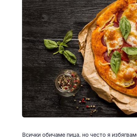
Всички обичаме пица, но често я избягвам