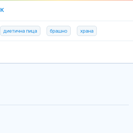
УК
диетична пица
брашно
храна