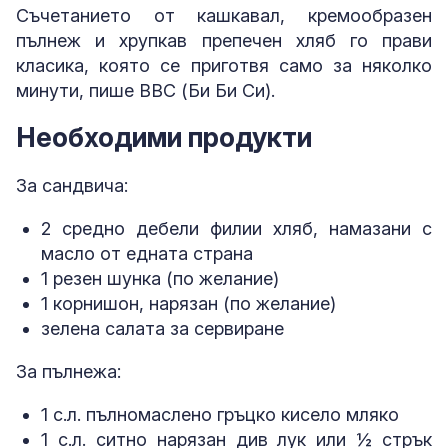
Съчетанието от кашкавал, кремообразен
пълнеж и хрупкав препечен хляб го прави
класика, която се приготвя само за няколко
минути, пише BBC (Би Би Си).
Необходими продукти
За сандвича:
2 средно дебели филии хляб, намазани с
масло от едната страна
1 резен шунка (по желание)
1 корнишон, нарязан (по желание)
зелена салата за сервиране
За пълнежа:
1 с.л. пълномаслено гръцко кисело мляко
1 с.л. ситно нарязан див лук или ½ стрък