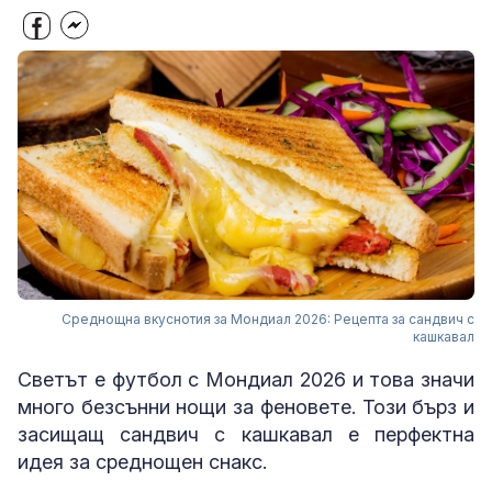
Среднощна вкуснотия за Мондиал 2026: Рецепта за сандвич с
кашкавал
Светът е футбол с Мондиал 2026 и това значи
много безсънни нощи за феновете. Този бърз и
засищащ сандвич с кашкавал е перфектна
идея за среднощен снакс.