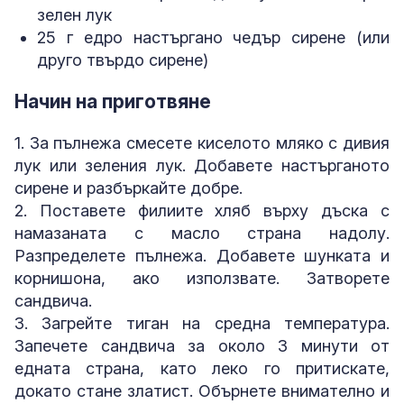
зелен лук
25 г едро настъргано чедър сирене (или
друго твърдо сирене)
Начин на приготвяне
1. За пълнежа смесете киселото мляко с дивия
лук или зеления лук. Добавете настърганото
сирене и разбъркайте добре.
2. Поставете филиите хляб върху дъска с
намазаната с масло страна надолу.
Разпределете пълнежа. Добавете шунката и
корнишона, ако използвате. Затворете
сандвича.
3. Загрейте тиган на средна температура.
Запечете сандвича за около 3 минути от
едната страна, като леко го притискате,
докато стане златист. Обърнете внимателно и