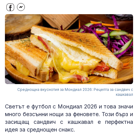
Среднощна вкуснотия за Мондиал 2026: Рецепта за сандвич с
кашкавал
Светът е футбол с Мондиал 2026 и това значи
много безсънни нощи за феновете. Този бърз и
засищащ сандвич с кашкавал е перфектна
идея за среднощен снакс.