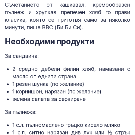
Съчетанието от кашкавал, кремообразен
пълнеж и хрупкав препечен хляб го прави
класика, която се приготвя само за няколко
минути, пише BBC (Би Би Си).
Необходими продукти
За сандвича:
2 средно дебели филии хляб, намазани с
масло от едната страна
1 резен шунка (по желание)
1 корнишон, нарязан (по желание)
зелена салата за сервиране
За пълнежа:
1 с.л. пълномаслено гръцко кисело мляко
1 с.л. ситно нарязан див лук или ½ стрък