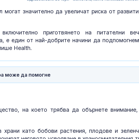
л могат значително да увеличат риска от развити
 включително приготвянето на питателни веч
, е един от най-добрите начини да подпомогнем
пише Health.
ра може да помогне
След взрива 
Кардам: ГЕРБ
отговори за
произхода и 
ество, на което трябва да обърнете внимание,
на дрона
Вучич: Сърбия
подкрепя
 храни като бобови растения, плодове и зеленч
териториалн
локират неговото усвояване в храносмилателния т