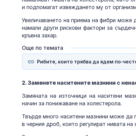
и подпомагат извеждането му от организм
Увеличаването на приема на фибри може д
намали други рискови фактори за сърдечн
кръвна захар.
Още по темата
Рибите, които трябва да ядем по-чест
2. Заменете наситените мазнини с нен
Замяната на източници на наситени мазн
начин за понижаване на холестерола.
Твърде много наситени мазнини може да 
в черния дроб, които регулират нивата на 