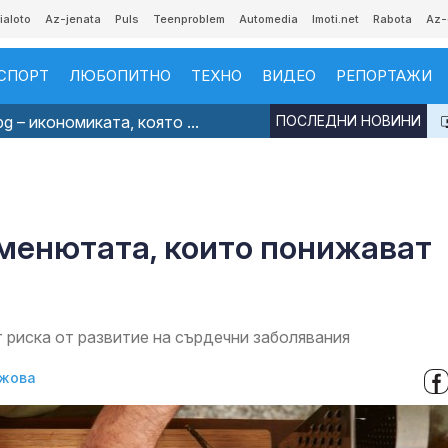
ialoto
Az-jenata
Puls
Teenproblem
Automedia
Imoti.net
Rabota
Az-
СПОРТ
ЛЮБОПИТНО
ТЕХНО
ВИДЕО
РЕПОРТАЖИ
g – икономиката, която ...
ПОСЛЕДНИ НОВИНИ
 менютата, които понижават
 риска от развитие на сърдечни заболявания
жова