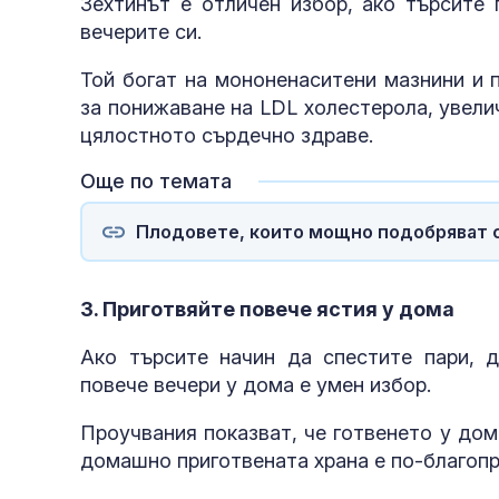
Зехтинът е отличен избор, ако търсите 
вечерите си.
Той богат на мононенаситени мазнини и 
за понижаване на LDL холестерола, увел
цялостното сърдечно здраве.
Още по темата
Плодовете, които мощно подобряват 
3. Приготвяйте повече ястия у дома
Ако търсите начин да спестите пари, д
повече вечери у дома е умен избор.
Проучвания показват, че готвенето у дом
домашно приготвената храна е по-благопр