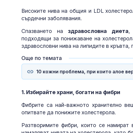
Високите нива на общия и LDL холестеро
сърдечни заболявания.
Спазването на
здравословна диета
,
подходящи за понижаване на холестерола
здравословни нива на липидите в кръвта, 
Още по темата
10 кожни проблема, при които алое ве
1. Избирайте храни, богати на фибри
Фибрите са най-важното хранително вещ
опитвате да понижите холестерола.
Разтворимите фибри, които се намират в
намаляват нивата на холестерола, като б