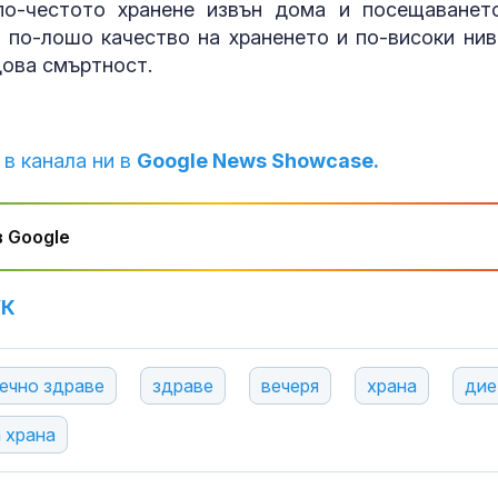
по-честото хранене извън дома и посещаванет
с по-лошо качество на храненето и по-високи нив
дова смъртност.
 в канала ни в
Google News Showcase.
 Google
УК
ечно здраве
здраве
вечеря
храна
дие
 храна