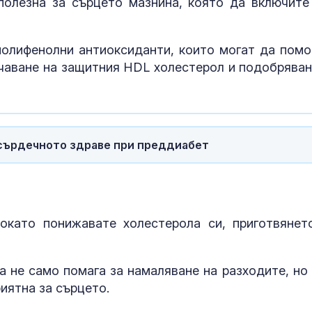
полезна за сърцето мазнина, която да включите
полифенолни антиоксиданти, които могат да помо
ичаване на защитния HDL холестерол и подобряван
сърдечното здраве при преддиабет
окато понижавате холестерола си, приготвянет
а не само помага за намаляване на разходите, но 
иятна за сърцето.