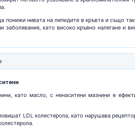
цялост на Укр
европейския ѝ път
а.
Арагчи: Иран 
а понижи нивата на липидите в кръвта и също так
близо до
и заболявания, като високо кръвно налягане и ви
споразумение
Ормузкия пр
Голям пожар 
Асеновград:
Хеликоптер с
о
в гасенето
аситени
ини, като масло, с ненаситени мазнини е ефект
повишат LDL холестерола, като нарушава рецепто
холестерола.