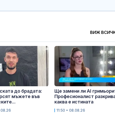
ВИЖ ВСИЧ
ската до брадата:
Ще замени ли AI гримьори
ърсят мъжете във
Професионалист разкрив
ките...
каква е истината
.08.26
11:50 • 08.08.26