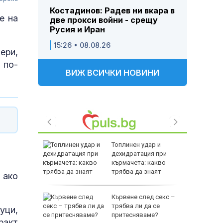
Костадинов: Радев ни вкара в
е на
две прокси войни - срещу
Русия и Иран
15:26 • 08.08.26
ери,
 по-
ВИЖ ВСИЧКИ НОВИНИ
край
Топлинен удар и
 поиска
дехидратация при
кърмачета: какво
маршрута
трябва да знаят
 ако
родителите
Кървене след секс –
трябва ли да се
уци,
ата
притесняваме?
ракт