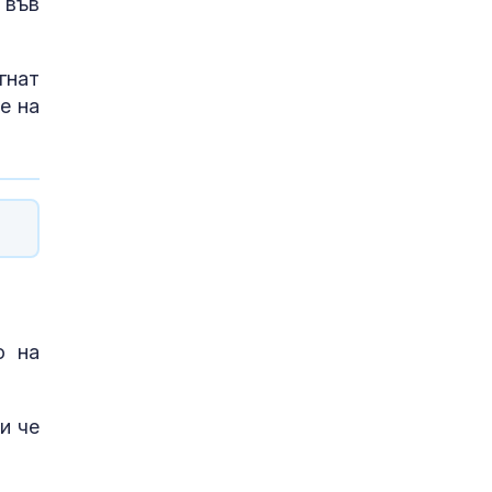
 във
гнат
е на
о на
и че