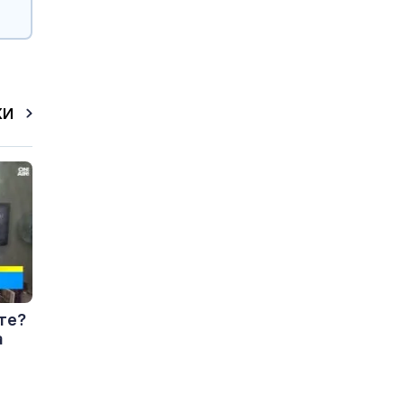
КИ
те?
а