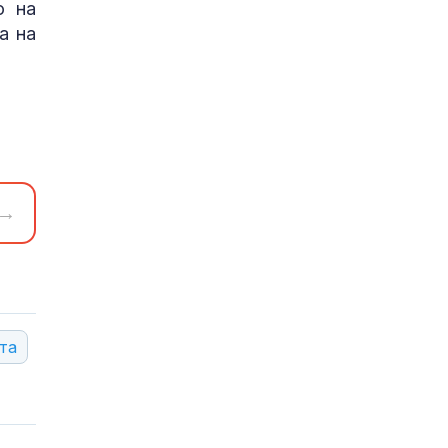
о на
а на
→
та