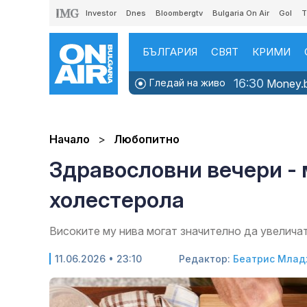
Investor
Dnes
Bloombergtv
Bulgaria On Air
Gol
T
БЪЛГАРИЯ
СВЯТ
КРИМИ
16:30
Гледай на живо
Money.b
Начало
Любопитно
Здравословни вечери -
холестерола
Високите му нива могат значително да увеличат
11.06.2026 • 23:10
Редактор:
Беатрис Млад