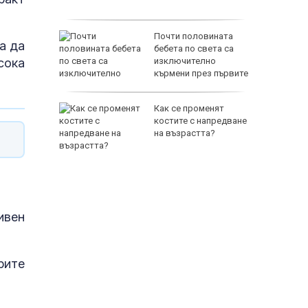
айна и
и Оман са
Почти половината
а да
бебета по света са
сока
 за
изключително
оток
кърмени през първите
шест месеца
край
Как се променят
костите с напредване
е включи
на възрастта?
ивен
рите