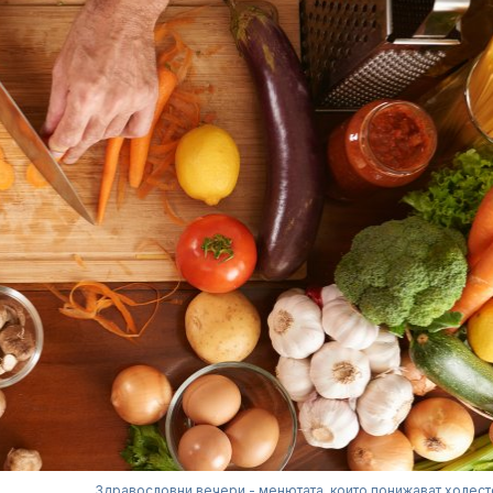
Здравословни вечери - менютата, които понижават холес