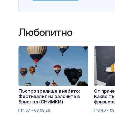
Любопитно
Пъстро зрелище в небето:
От приче
Фестивалът на балоните в
Какво т
Бристол (СНИМКИ)
фризьорс
14:57 • 08.08.26
13:40 • 08