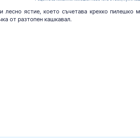
и лесно ястие, което съчетава крехко пилешко м
чка от разтопен кашкавал.
Муцунски: Бъ
спечели най-
членството н
Температури 
градуса и но
в Гърция