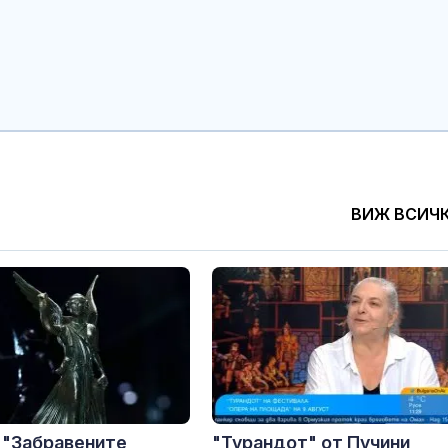
ВИЖ ВСИЧ
 "Забравените
"Турандот" от Пучини