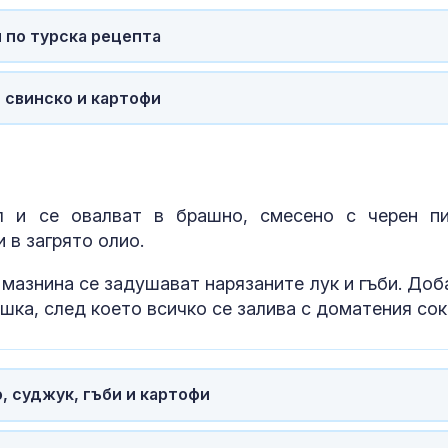
 по турска рецепта
Земеделци ис
Контрол на п
зеленчуци по
с свинско и картофи
границите и в
магазините
Мицкоски: К
№8 между Бъл
Северна Мак
става реално
л и се овалват в брашно, смесено с черен пи
 в загрято олио.
 мазнина се задушават нарязаните лук и гъби. Доб
шка, след което всичко се залива с доматения сок
, суджук, гъби и картофи