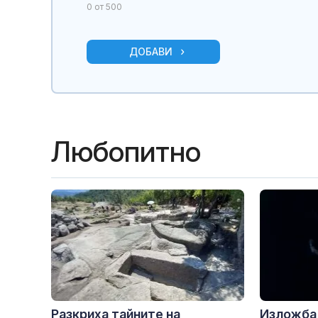
0
от 500
ДОБАВИ
Любопитно
Разкриха тайните на
Изложба