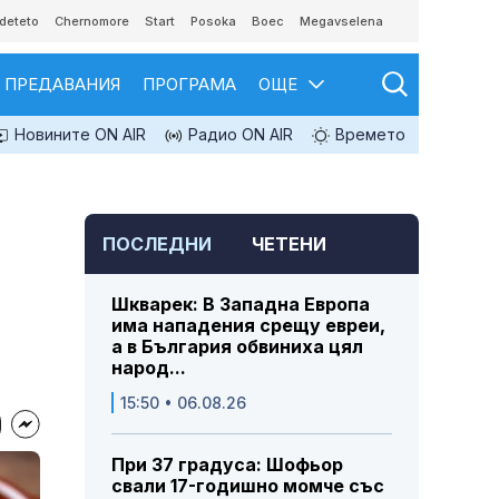
deteto
Chernomore
Start
Posoka
Boec
Megavselena
ПРЕДАВАНИЯ
ПРОГРАМА
ОЩЕ
Новините ON AIR
Радио ON AIR
Времето
ПОСЛЕДНИ
ЧЕТЕНИ
Шкварек: В Западна Европа
има нападения срещу евреи,
а в България обвиниха цял
народ...
15:50 • 06.08.26
При 37 градуса: Шофьор
свали 17-годишно момче със