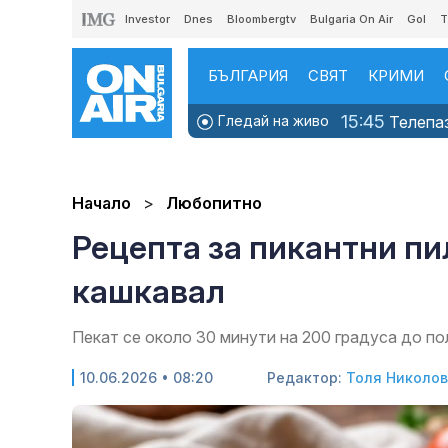
Investor
Dnes
Bloombergtv
Bulgaria On Air
Gol
T
БЪЛГАРИЯ
СВЯТ
КРИМИ
15:45
Гледай на живо
Телепаз
Начало
Любопитно
Рецепта за пикантни пи
кашкавал
Пекат се около 30 минути на 200 градуса до по
10.06.2026 • 08:20
Редактор:
Толя Николо