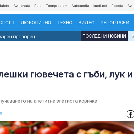
ialoto
Az-jenata
Puls
Teenproblem
Automedia
Imoti.net
Rabota
Az-
СПОРТ
ЛЮБОПИТНО
ТЕХНО
ВИДЕО
РЕПОРТАЖИ
арен прозорец ...
ПОСЛЕДНИ НОВИНИ
лешки гювечета с гъби, лук и
лучаването на апетитна златиста коричка
ва