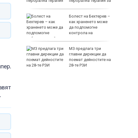
перорална терапия за
висок холестерол
кат:
Болест на Бехтерев –
лодове и
как храненето може
да подпомогне
контрола на
заболяването?
оридор
МЗ предлага три
гария и
главни дирекции да
едония
поемат дейностите на
ст
28-те РЗИ
пер.
авят
.