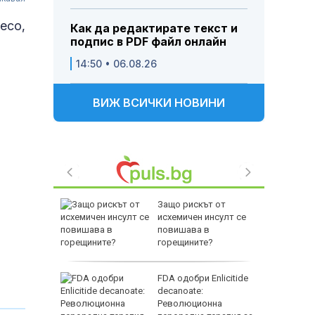
есо,
Как да редактирате текст и
подпис в PDF файл онлайн
14:50 • 06.08.26
ВИЖ ВСИЧКИ НОВИНИ
лгария ще
Защо рискът от
много от
исхемичен инсулт се
и в ЕС
повишава в
горещините?
от 40
FDA одобри Еnlicitide
ви пожари
decanoate:
Революционна