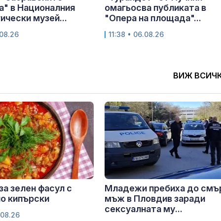
" в Националния
омагьосва публиката в
ически музей...
"Опера на площада"...
.08.26
11:38 • 06.08.26
ВИЖ ВСИЧ
за зелен фасул с
Младежи пребиха до смъ
о кипърски
мъж в Пловдив заради
сексуалната му...
.08.26