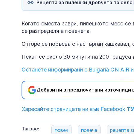
Рецепта за пилешки дробчета по селск
Когато сместа заври, пилешкото месо се в
се разпределя в гювечета.
Отгоре се поръсва с настърган кашкавал, 
Пекат се около 30 минути на 200 градуса 
Останете информирани с Bulgaria ON AIR и
Добави ни в предпочитани източници в
Харесайте страницата ни във Facebook
Т
Тагове:
гювеч
гювече
рецепта з