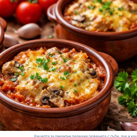
Рецепта за пикантни пилешки гювечета с гъби, лук и ка