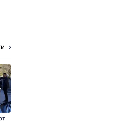
КИ
рт