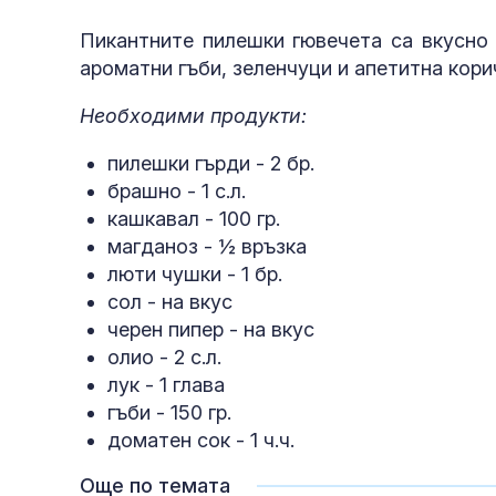
Пикантните пилешки гювечета са вкусно 
ароматни гъби, зеленчуци и апетитна кори
Необходими продукти:
пилешки гърди - 2 бр.
брашно - 1 с.л.
кашкавал - 100 гр.
магданоз - ½ връзка
люти чушки - 1 бр.
сол - на вкус
черен пипер - на вкус
олио - 2 с.л.
лук - 1 глава
гъби - 150 гр.
доматен сок - 1 ч.ч.
Още по темата