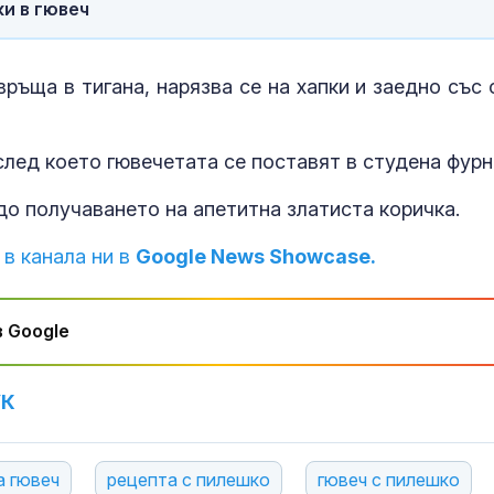
и в гювеч
ръща в тигана, нарязва се на хапки и заедно със 
след което гювечетата се поставят в студена фурн
до получаването на апетитна златиста коричка.
 в канала ни в
Google News Showcase.
 Google
УК
а гювеч
рецепта с пилешко
гювеч с пилешко