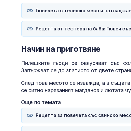
Гювечета с телешко месо и патладжан
Рецепта от тефтера на баба: Гювеч съ
Начин на приготвяне
Пилешките гърди се овкусяват със со
Запържват се до златисто от двете страни
След това месото се изважда, а в същата
се ситно нарязаният магданоз и лютата чу
Още по темата
Рецепта за гювечета със свинско месо