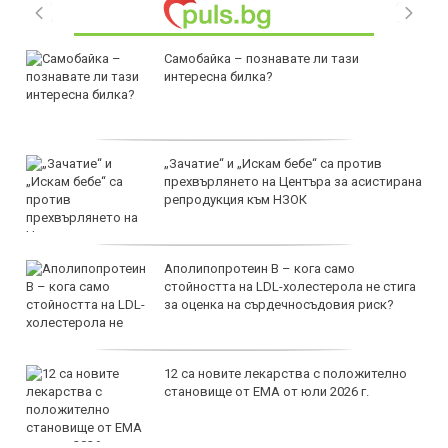
Самобайка – познавате ли тази
интересна билка?
„Зачатие“ и „Искам бебе“ са против
прехвърлянето на Центъра за асистирана
репродукция към НЗОК
Аполипопротеин B – кога само
стойността на LDL-холестерола не стига
за оценка на сърдечносъдовия риск?
12 са новите лекарства с положително
становище от ЕМА от юли 2026 г.