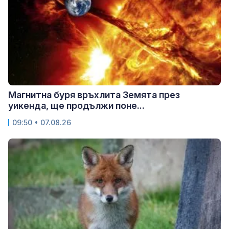
Магнитна буря връхлита Земята през
уикенда, ще продължи поне...
09:50 • 07.08.26