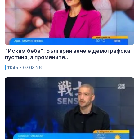
"Искам бебе": България вече е демографска
пустиня, а промените...
11:45 • 07.08.26