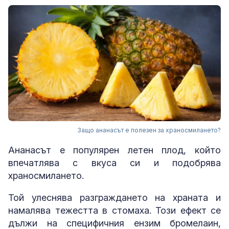
Защо ананасът е полезен за храносмилането?
Ананасът е популярен летен плод, който
впечатлява с вкуса си и подобрява
храносмилането.
Той улеснява разграждането на храната и
намалява тежестта в стомаха. Този ефект се
дължи на специфичния ензим бромелаин,