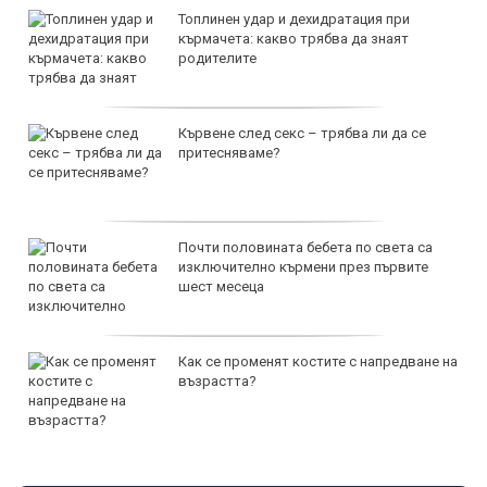
Топлинен удар и дехидратация при
кърмачета: какво трябва да знаят
родителите
Кървене след секс – трябва ли да се
притесняваме?
Почти половината бебета по света са
изключително кърмени през първите
шест месеца
Как се променят костите с напредване на
възрастта?