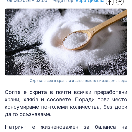
09.06.2026 • 03:00
Редактор:
Вяра Димова
Скритата сол в храната и защо тялото ни задържа вода
Солта е скрита в почти всички преработени
храни, хляба и сосовете. Поради това често
консумираме по-големи количества, без дори
да го осъзнаваме.
Натрият е жизненоважен за баланса на