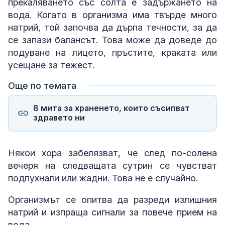
прекаляването със солта е задържането на
вода. Когато в организма има твърде много
натрий, той започва да дърпа течности, за да
се запази балансът. Това може да доведе до
подуване на лицето, пръстите, краката или
усещане за тежест.
Още по темата
8 мита за храненето, които съсипват
здравето ни
Някои хора забелязват, че след по-солена
вечеря на следващата сутрин се чувстват
подпухнали или жадни. Това не е случайно.
Организмът се опитва да разреди излишния
натрий и изпраща сигнали за повече прием на
вода.