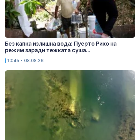
Без капка излишна вода: Пуерто Рико на
режим заради тежката суша...
10:45 • 08.08.26