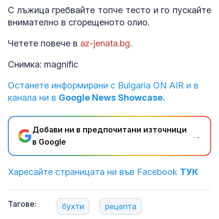
С лъжица гребвайте топче тесто и го пускайте
внимателно в сгорещеното олио.
Четете повече в
az-jenata.bg
.
Снимка: magnific
Останете информирани с Bulgaria ON AIR и в
канала ни в
Google News Showcase.
Добави ни в предпочитани източници
→
в Google
Харесайте страницата ни във Facebook
ТУК
Тагове:
бухти
рецепта