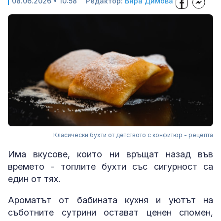
08.06.2026 • 10:58
Редактор:
Вяра Димова
Класически бухти от детството с конфитюр - рецепта
Има вкусове, които ни връщат назад във
времето - топлите бухти със сигурност са
един от тях.
Ароматът от бабината кухня и уютът на
съботните сутрини остават ценен спомен,