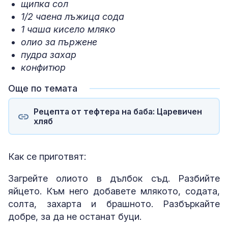
щипка сол
1/2 чаена лъжица сода
1 чаша кисело мляко
олио за пържене
пудра захар
конфитюр
Още по темата
Рецепта от тефтера на баба: Царевичен
хляб
Как се приготвят:
Загрейте олиото в дълбок съд. Разбийте
яйцето. Към него добавете млякото, содата,
солта, захарта и брашното. Разбъркайте
добре, за да не останат буци.