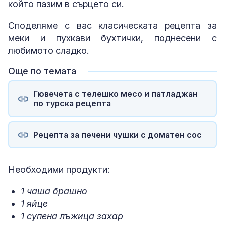
който пазим в сърцето си.
Споделяме с вас класическата рецепта за
меки и пухкави бухтички, поднесени с
любимото сладко.
Още по темата
Гювечета с телешко месо и патладжан
по турска рецепта
Рецепта за печени чушки с доматен сос
Необходими продукти:
1 чаша брашно
1 яйце
1 супена лъжица захар