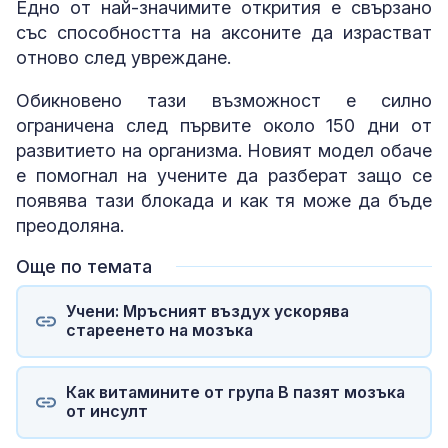
Едно от най-значимите открития е свързано
със способността на аксоните да израстват
отново след увреждане.
Обикновено тази възможност е силно
ограничена след първите около 150 дни от
развитието на организма. Новият модел обаче
е помогнал на учените да разберат защо се
появява тази блокада и как тя може да бъде
преодоляна.
Още по темата
Учени: Мръсният въздух ускорява
стареенето на мозъка
Как витамините от група B пазят мозъка
от инсулт