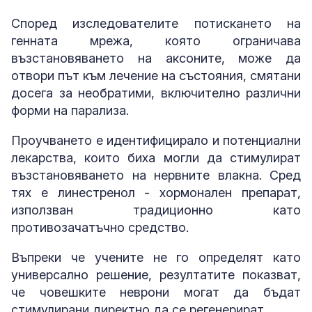
Според изследователите потискането на
генната мрежа, която ограничава
възстановяването на аксоните, може да
отвори път към лечение на състояния, смятани
досега за необратими, включително различни
форми на парализа.
Проучването е идентифицирало и потенциални
лекарства, които биха могли да стимулират
възстановяването на нервните влакна. Сред
тях е линестренол - хормонален препарат,
използван традиционно като
противозачатъчно средство.
Въпреки че учените не го определят като
универсално решение, резултатите показват,
че човешките неврони могат да бъдат
стимулирани директно да се регенерират.