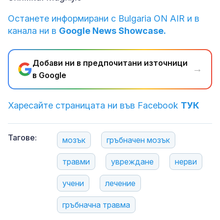
Останете информирани с Bulgaria ON AIR и в
канала ни в
Google News Showcase.
Добави ни в предпочитани източници
→
в Google
Харесайте страницата ни във Facebook
ТУК
Тагове:
мозък
гръбначен мозък
травми
увреждане
нерви
учени
лечение
гръбначна травма