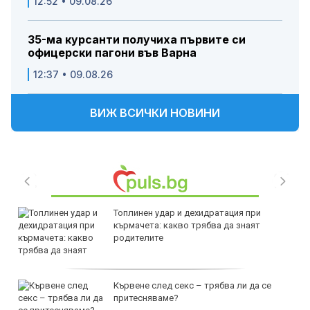
12:52 • 09.08.26
35-ма курсанти получиха първите си
офицерски пагони във Варна
12:37 • 09.08.26
ВИЖ ВСИЧКИ НОВИНИ
Топлинен удар и дехидратация при
кърмачета: какво трябва да знаят
родителите
Кървене след секс – трябва ли да се
притесняваме?