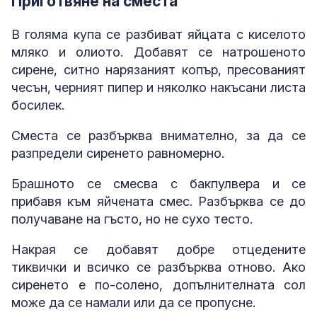
Приготвяне на сместа
В голяма купа се разбиват яйцата с киселото
мляко и олиото. Добавят се натрошеното
сирене, ситно нарязаният копър, пресованият
чесън, черният пипер и няколко накъсани листа
босилек.
Сместа се разбърква внимателно, за да се
разпредели сиренето равномерно.
Брашното се смесва с бакпулвера и се
прибавя към яйчената смес. Разбърква се до
получаване на гъсто, но не сухо тесто.
Накрая се добавят добре отцедените
тиквички и всичко се разбърква отново. Ако
сиренето е по-солено, допълнителната сол
може да се намали или да се пропусне.