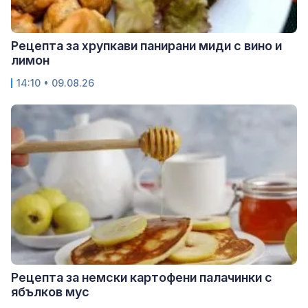
Рецепта за хрупкави панирани миди с вино и
лимон
14:10 • 09.08.26
Рецепта за немски картофени палачинки с
ябълков мус