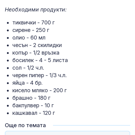
Необходими продукти:
тиквички - 700 г
сирене - 250 г
олио - 60 мл
чесън - 2 скилидки
копър - 1/2 връзка
босилек - 4 - 5 листа
сол - 1/2 ч.л.
черен пипер - 1/3 ч.л.
яйца - 4 бр.
кисело мляко - 200 г
брашно - 180 г
бакпулвер - 10 г
кашкавал - 120 г
Още по темата