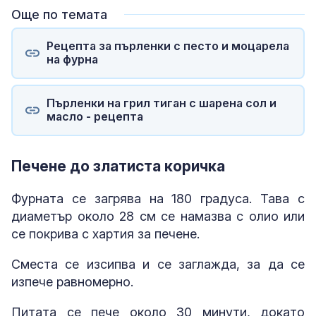
Още по темата
Рецепта за пърленки с песто и моцарела
на фурна
Пърленки на грил тиган с шарена сол и
масло - рецепта
Печене до златиста коричка
Фурната се загрява на 180 градуса. Тава с
диаметър около 28 см се намазва с олио или
се покрива с хартия за печене.
Сместа се изсипва и се заглажда, за да се
изпече равномерно.
Питата се пече около 30 минути, докато