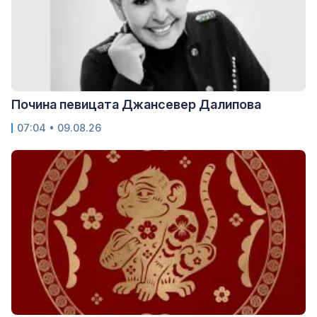
Почина певицата Джансевер Далипова
07:04 • 09.08.26