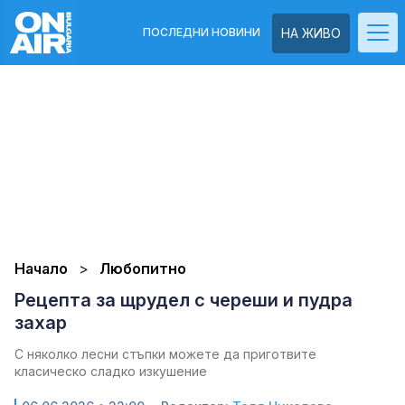
ПОСЛЕДНИ НОВИНИ
НА ЖИВО
Начало
Любопитно
Рецепта за щрудел с череши и пудра
захар
С няколко лесни стъпки можете да приготвите
класическо сладко изкушение