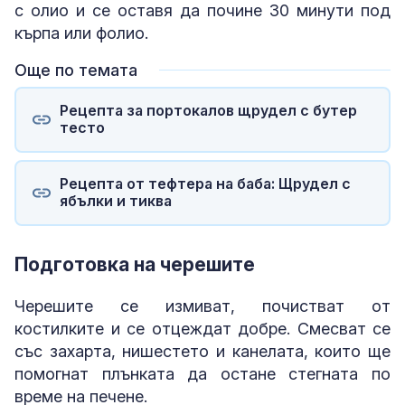
с олио и се оставя да почине 30 минути под
кърпа или фолио.
Още по темата
Рецепта за портокалов щрудел с бутер
тесто
Рецепта от тефтера на баба: Щрудел с
ябълки и тиква
Подготовка на черешите
Черешите се измиват, почистват от
костилките и се отцеждат добре. Смесват се
със захарта, нишестето и канелата, които ще
помогнат плънката да остане стегната по
време на печене.