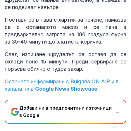
се подвиват навътре.
Поставя се в тава с хартия за печене, намазва
се с останалото масло и се пече в
предварително загрята на 180 градуса фурна
за 35-40 минути до златиста коричка.
След изпичане щруделът се оставя да се
охлади поне 15 минути. Преди сервиране се
поръсва обилно с пудра захар.
Останете информирани с Bulgaria ON AIR и в
канала ни в
Google News Showcase.
Добави ни в предпочитани източници
→
в Google