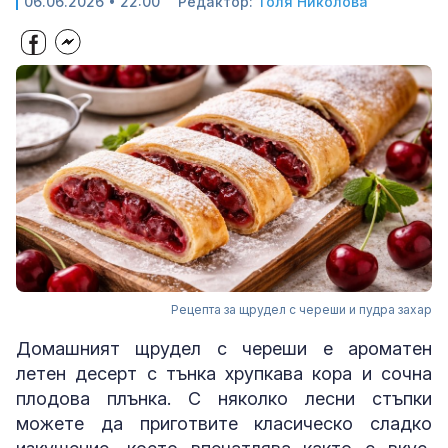
06.06.2026 • 22:00
Редактор:
Толя Николова
Рецепта за щрудел с череши и пудра захар
Домашният щрудел с череши е ароматен
летен десерт с тънка хрупкава кора и сочна
плодова плънка. С няколко лесни стъпки
можете да приготвите класическо сладко