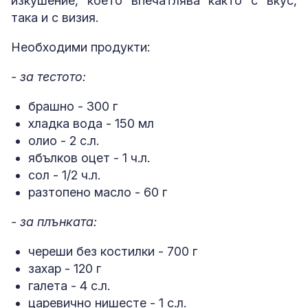
изкушение, което впечатлява както с вкус,
така и с визия.
Необходими продукти:
- за тестото:
брашно - 300 г
хладка вода - 150 мл
олио - 2 с.л.
ябълков оцет - 1 ч.л.
сол - 1/2 ч.л.
разтопено масло - 60 г
- за плънката:
череши без костилки - 700 г
захар - 120 г
галета - 4 с.л.
царевично нишесте - 1 с.л.