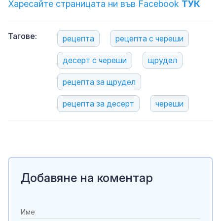
Харесайте страницата ни във Facebook
ТУК
Тагове:
рецепта
рецепта с череши
десерт с череши
щрудел
рецепта за щрудел
рецепта за десерт
череши
Добавяне на коментар