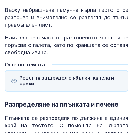
Върху набрашнена памучна кърпа тестото се
разточва и внимателно се разтегля до тънък
правоъгълен лист.
Намазва се с част от разтопеното масло и се
поръсва с галета, като по краищата се оставя
свободна ивица.
Още по темата
Рецепта за щрудел с ябълки, канела и
орехи
Разпределяне на плънката и печене
Плънката се разпределя по дължина в единия
край на тестото. С помощта на кърпата
щруделът се навива внимателно, а краищата