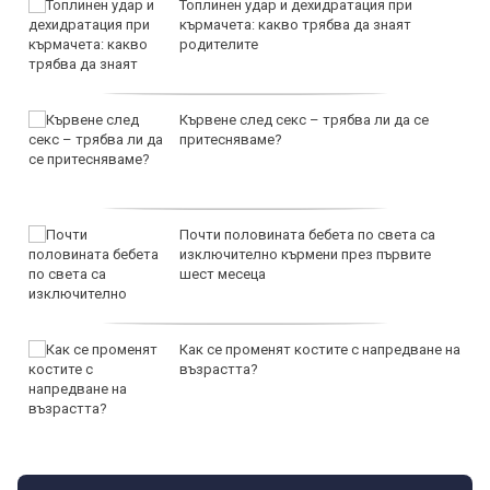
Топлинен удар и дехидратация при
кърмачета: какво трябва да знаят
родителите
Кървене след секс – трябва ли да се
притесняваме?
Почти половината бебета по света са
изключително кърмени през първите
шест месеца
Как се променят костите с напредване на
възрастта?