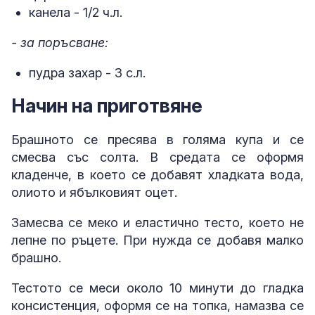
канела - 1/2 ч.л.
- за поръсване:
пудра захар - 3 с.л.
Начин на приготвяне
Брашното се пресява в голяма купа и се
смесва със солта. В средата се оформя
кладенче, в което се добавят хладката вода,
олиото и ябълковият оцет.
Замесва се меко и еластично тесто, което не
лепне по ръцете. При нужда се добавя малко
брашно.
Тестото се меси около 10 минути до гладка
консистенция, оформя се на топка, намазва се