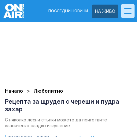
ПОСЛЕДНИ НОВИНИ
НА ЖИВО
Начало
Любопитно
Рецепта за щрудел с череши и пудра
захар
С няколко лесни стъпки можете да приготвите
класическо сладко изкушение