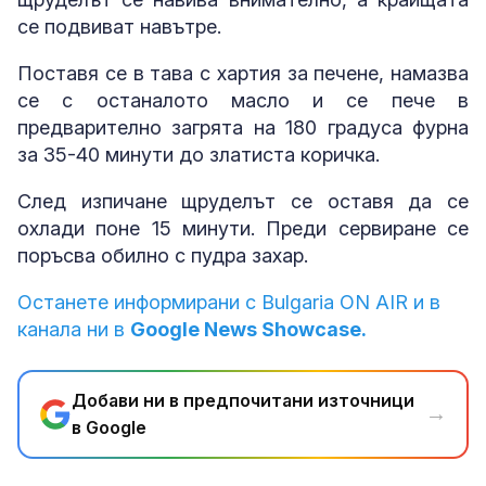
се подвиват навътре.
Поставя се в тава с хартия за печене, намазва
се с останалото масло и се пече в
предварително загрята на 180 градуса фурна
за 35-40 минути до златиста коричка.
След изпичане щруделът се оставя да се
охлади поне 15 минути. Преди сервиране се
поръсва обилно с пудра захар.
Останете информирани с Bulgaria ON AIR и в
канала ни в
Google News Showcase.
Добави ни в предпочитани източници
→
в Google