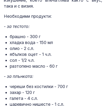
изкушение, което впечатлява както с вкус,
така и с визия.
Необходими продукти:
- за тестото:
брашно - 300 г
хладка вода - 150 мл
олио - 2 с.л.
ябълков оцет - 1 ч.л.
сол - 1/2 ч.л.
разтопено масло - 60 г
- за плънката:
череши без костилки - 700 г
захар - 120 г
галета - 4 с.л.
царевично нишесте - 1 с.л.