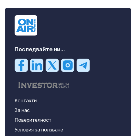
дава под наем, Двустаен апартамент, 70
m2 София, Манастирски Ливади, 800 EUR
Последвайте ни...
Контакти
За нас
Поверителност
Условия за ползване