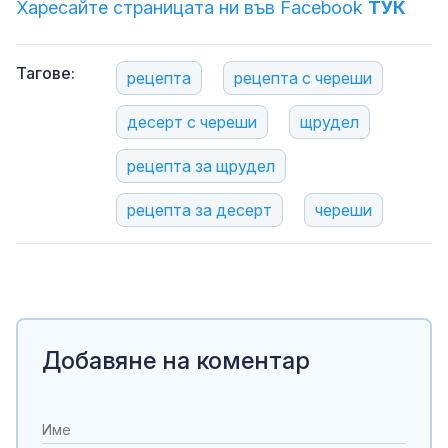
Харесайте страницата ни във Facebook
ТУК
Тагове:
рецепта
рецепта с череши
десерт с череши
щрудел
рецепта за щрудел
рецепта за десерт
череши
Добавяне на коментар