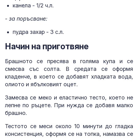
канела - 1/2 ч.л.
- за поръсване:
пудра захар - 3 с.л.
Начин на приготвяне
Брашното се пресява в голяма купа и се
смесва със солта. В средата се оформя
кладенче, в което се добавят хладката вода,
олиото и ябълковият оцет.
Замесва се меко и еластично тесто, което не
лепне по ръцете. При нужда се добавя малко
брашно.
Тестото се меси около 10 минути до гладка
консистенция, оформя се на топка, намазва се