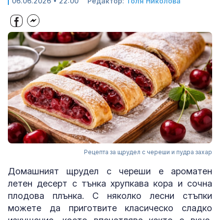
06.06.2026 • 22:00
Редактор:
Толя Николова
Рецепта за щрудел с череши и пудра захар
Домашният щрудел с череши е ароматен
летен десерт с тънка хрупкава кора и сочна
плодова плънка. С няколко лесни стъпки
можете да приготвите класическо сладко