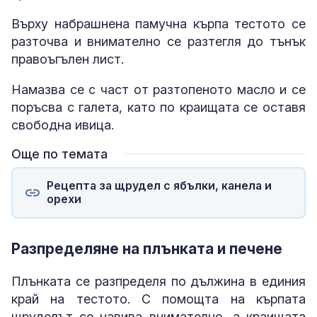
Върху набрашнена памучна кърпа тестото се
разточва и внимателно се разтегля до тънък
правоъгълен лист.
Намазва се с част от разтопеното масло и се
поръсва с галета, като по краищата се оставя
свободна ивица.
Още по темата
Рецепта за щрудел с ябълки, канела и
орехи
Разпределяне на плънката и печене
Плънката се разпределя по дължина в единия
край на тестото. С помощта на кърпата
щруделът се навива внимателно, а краищата