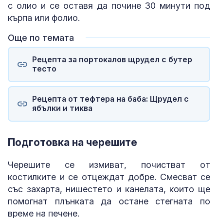
с олио и се оставя да почине 30 минути под
кърпа или фолио.
Още по темата
Рецепта за портокалов щрудел с бутер
тесто
Рецепта от тефтера на баба: Щрудел с
ябълки и тиква
Подготовка на черешите
Черешите се измиват, почистват от
костилките и се отцеждат добре. Смесват се
със захарта, нишестето и канелата, които ще
помогнат плънката да остане стегната по
време на печене.