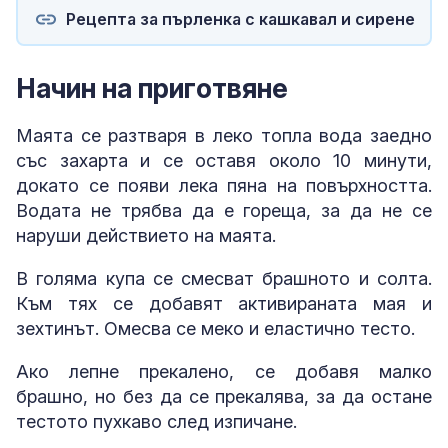
Рецепта за пърленка с кашкавал и сирене
Начин на приготвяне
Маята се разтваря в леко топла вода заедно
със захарта и се оставя около 10 минути,
докато се появи лека пяна на повърхността.
Водата не трябва да е гореща, за да не се
наруши действието на маята.
В голяма купа се смесват брашното и солта.
Към тях се добавят активираната мая и
зехтинът. Омесва се меко и еластично тесто.
Ако лепне прекалено, се добавя малко
брашно, но без да се прекалява, за да остане
тестото пухкаво след изпичане.