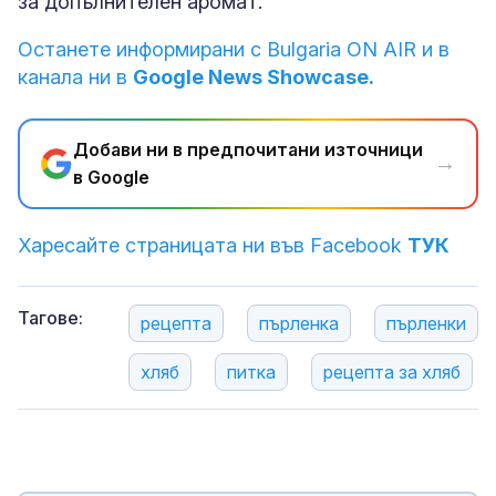
за допълнителен аромат.
Останете информирани с Bulgaria ON AIR и в
канала ни в
Google News Showcase.
Добави ни в предпочитани източници
→
в Google
Харесайте страницата ни във Facebook
ТУК
Тагове:
рецепта
пърленка
пърленки
хляб
питка
рецепта за хляб