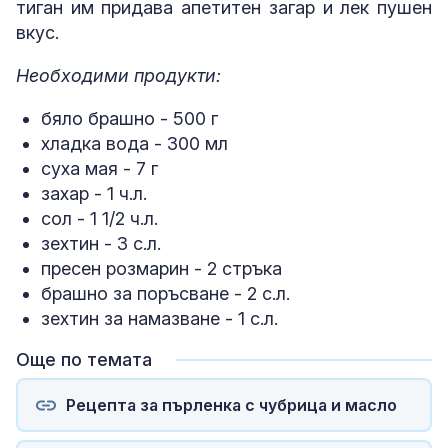
тиган им придава апетитен загар и лек пушен
вкус.
Необходими продукти:
бяло брашно - 500 г
хладка вода - 300 мл
суха мая - 7 г
захар - 1 ч.л.
сол - 1 1/2 ч.л.
зехтин - 3 с.л.
пресен розмарин - 2 стръка
брашно за поръсване - 2 с.л.
зехтин за намазване - 1 с.л.
Още по темата
Рецепта за пърленка с чубрица и масло