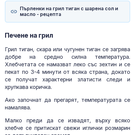
Пърленки на грил тиган с шарена сол и
масло - рецепта
Печене на грил
Грил тиган, скара или чугунен тиган се загрява
добре на средно силна температура.
Хлебчетата се намазват леко със зехтин и се
пекат по 3-4 минути от всяка страна, докато
се получат характерни златисти следи и
хрупкава коричка.
Ако започнат да прегарят, температурата се
намалява.
Малко преди да се извадят, върху всяко
хлебче се притискат свежи иглички розмарин