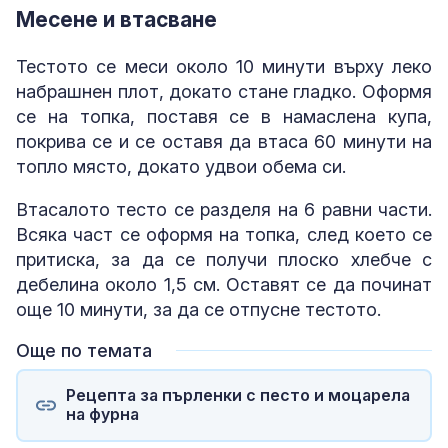
Месене и втасване
Тестото се меси около 10 минути върху леко
набрашнен плот, докато стане гладко. Оформя
се на топка, поставя се в намаслена купа,
покрива се и се оставя да втаса 60 минути на
топло място, докато удвои обема си.
Втасалото тесто се разделя на 6 равни части.
Всяка част се оформя на топка, след което се
притиска, за да се получи плоско хлебче с
дебелина около 1,5 см. Оставят се да починат
още 10 минути, за да се отпусне тестото.
Още по темата
Рецепта за пърленки с песто и моцарела
на фурна