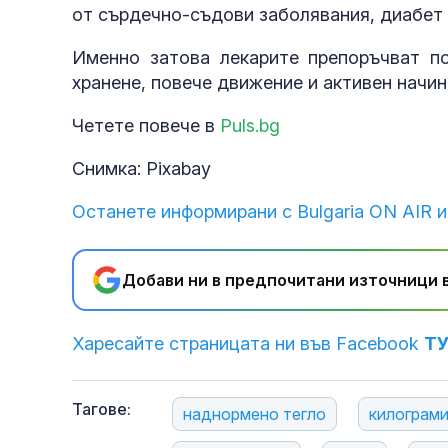
от сърдечно-съдови заболявания, диабет 
Именно затова лекарите препоръчват п
хранене, повече движение и активен начин
Четете повече в
Puls.bg
Снимка: Pixabay
Останете информирани с Bulgaria ON AIR и
Добави ни в предпочитани източници в
Харесайте страницата ни във Facebook
Т
Тагове:
наднормено тегло
килограм