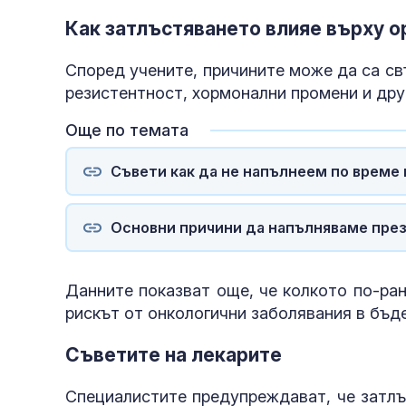
Как затлъстяването влияе върху о
Според учените, причините може да са св
резистентност, хормонални промени и дру
Още по темата
Съвети как да не напълнеем по време
Основни причини да напълняваме пре
Данните показват още, че колкото по-ран
рискът от онкологични заболявания в бъд
Съветите на лекарите
Специалистите предупреждават, че затлъ