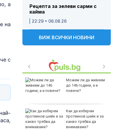
о, а
Рецепта за зелеви сарми с
кайма
22:29 • 06.08.26
е на
ВИЖ ВСИЧКИ НОВИНИ
че с
аваме с
Можем ли да живеем
 писател
до 146 години, а и
налиев
повече?
-400
Как да изберем
най-
ваща се
протеинов шейк и за
аса,
какво трябва да
лство за
внимаваме?