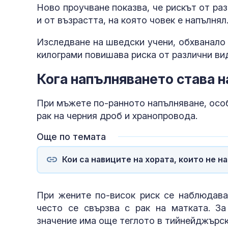
Ново проучване показва, че рискът от раз
и от възрастта, на която човек е напълнял
Изследване на шведски учени, обхванало 
килограми повишава риска от различни ви
Кога напълняването става н
При мъжете по-ранното напълняване, особ
рак на черния дроб и хранопровода.
Още по темата
Кои са навиците на хората, които не н
При жените по-висок риск се наблюдава
често се свързва с рак на матката. За
значение има още теглото в тийнейджърск