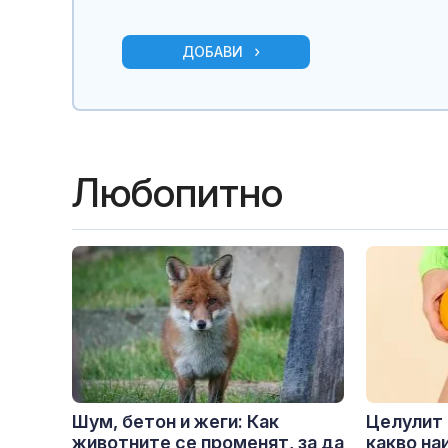
ДОБАВИ
Любопитно
Шум, бетон и жеги: Как
Целулит 
животните се променят, за да
какво на