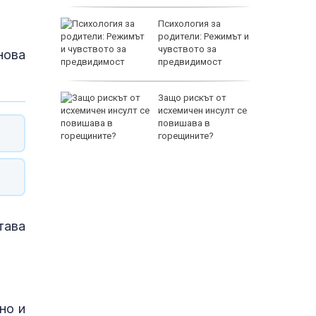
 Пратиха
Психология за
ката”
родители: Режимът и
 облечен
чувството за
нова
ЕО 16+)
предвидимост
EUR
Z-10 за
Защо рискът от
исхемичен инсулт се
повишава в
тренират
горещините?
800 EUR
тава
но и