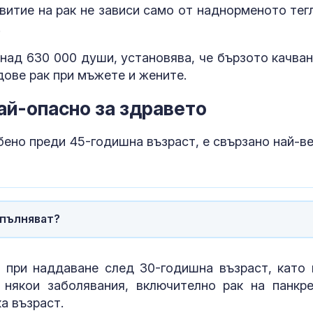
витие на рак не зависи само от наднорменото тегл
.
над 630 000 души, установява, че бързото качван
дове рак при мъжете и жените.
ай-опасно за здравето
ено преди 45-годишна възраст, е свързано най-ве
Днес се прощ
журналиста и
Димитър Шум
апълняват?
Искандер и С
 при наддаване след 30-годишна възраст, като 
срещу изчерп
 някои заболявания, включително рак на панкре
ПВО: Ново
а възраст.
предизвикате