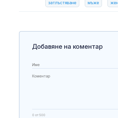
затлъстяване
мъже
же
Добавяне на коментар
0
от 500