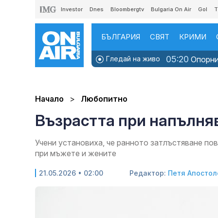
Investor
Dnes
Bloombergtv
Bulgaria On Air
Gol
T
БЪЛГАРИЯ
СВЯТ
КРИМИ
05:20
Гледай на живо
Опорни 
Начало
Любопитно
Възрастта при напълняв
Учени установиха, че ранното затлъстяване по
при мъжете и жените
21.05.2026 • 02:00
Редактор:
Петя Апостол