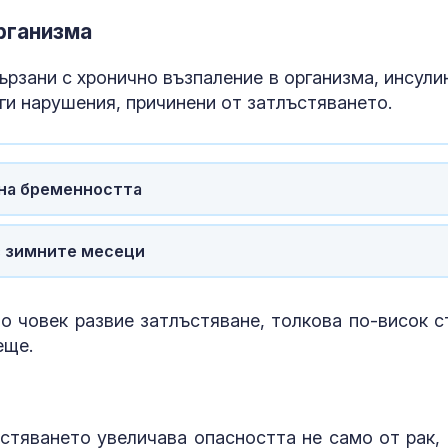
Украйна
рганизма
За наказание:
в “месомелач
руски войник
ързани с хронично възпаление в организма, инсули
в рокля (ВИД
ги нарушения, причинени от затлъстяването.
Китай тества 
опасни мисии:
щурмовите
 на бременността
хеликоптери 
полети под радара
з зимните месеци
о човек развие затлъстяване, толкова по-висок с
еще.
стяването увеличава опасността не само от рак, 