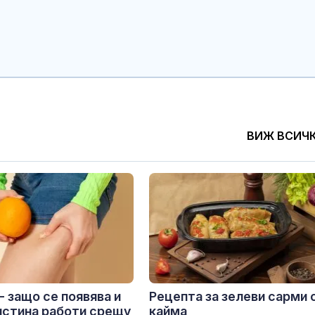
ВИЖ ВСИЧ
- защо се появява и
Рецепта за зелеви сарми 
истина работи срещу
кайма