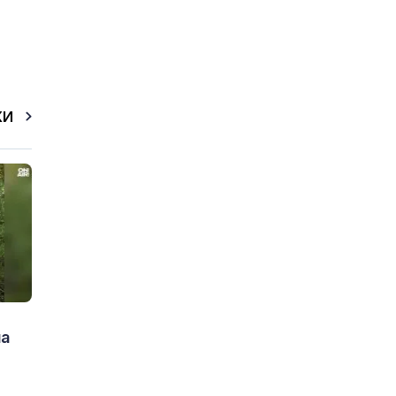
КИ
на