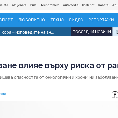
ialoto
Az-jenata
Puls
Teenproblem
Automedia
Imoti.net
Rabota
Az-
СПОРТ
ЛЮБОПИТНО
ТЕХНО
ВИДЕО
РЕПОРТАЖИ
хора – изповедите на зн...
ПОСЛЕДНИ НОВИНИ
ане влияе върху риска от ра
вишава опасността от онкологични и хронични заболяван
ова