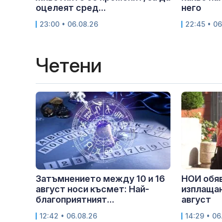
оцелеят сред...
него
23:00 • 06.08.26
22:45 • 06
Четени
Затъмнението между 10 и 16
НОИ обяв
август носи късмет: Най-
изплащан
благоприятният...
август
12:42 • 06.08.26
14:29 • 06