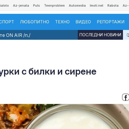
ialoto
Az-jenata
Puls
Teenproblem
Automedia
Imoti.net
Rabota
Az-
СПОРТ
ЛЮБОПИТНО
ТЕХНО
ВИДЕО
РЕПОРТАЖИ
е ON AIR /п./
ПОСЛЕДНИ НОВИНИ
урки с билки и сирене