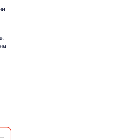
ни
е.
 на
→