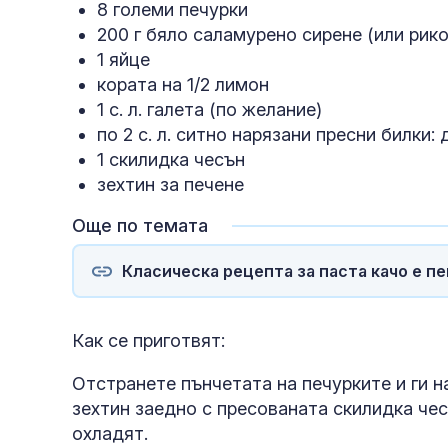
8 големи печурки
200 г бяло саламурено сирене (или рико
1 яйце
кората на 1/2 лимон
1 с. л. галета (по желание)
по 2 с. л. ситно нарязани пресни билки:
1 скилидка чесън
зехтин за печене
Още по темата
Класическа рецепта за паста качо е пе
Как се приготвят:
Отстранете пънчетата на печурките и ги н
зехтин заедно с пресованата скилидка чес
охладят.