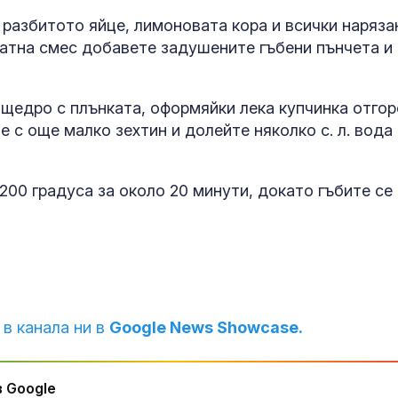
 разбитото яйце, лимоновата кора и всички наряза
матна смес добавете задушените гъбени пънчета и
щедро с плънката, оформяйки лека купчинка отгор
 с още малко зехтин и долейте няколко с. л. вода
200 градуса за около 20 минути, докато гъбите се
 в канала ни в
Google News Showcase.
 Google