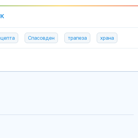
УК
ецепта
Спасовден
трапеза
храна