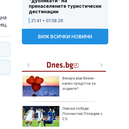
"дубликати" на
пренаселените туристически
дестинации
дна
21:41 • 07.08.26
ец.
ВИЖ ВСИЧКИ НОВИНИ
зни -
Топлинен удар и
ои за
дехидратация при
кърмачета: какво
трябва да знаят
родителите
и
Кървене след секс –
ловдив с
трябва ли да се
притесняваме?