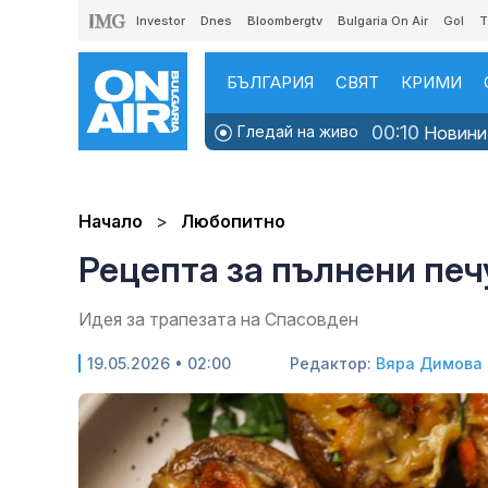
Investor
Dnes
Bloombergtv
Bulgaria On Air
Gol
T
БЪЛГАРИЯ
СВЯТ
КРИМИ
00:10
Гледай на живо
Новинит
Начало
Любопитно
Рецепта за пълнени печ
Идея за трапезата на Спасовден
19.05.2026 • 02:00
Редактор:
Вяра Димова