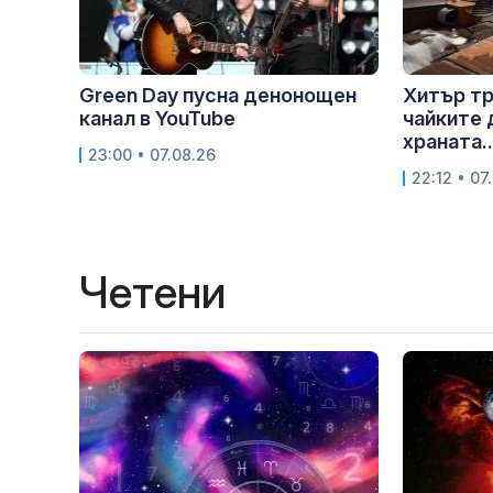
Green Day пусна денонощен
Хитър тр
канал в YouTube
чайките 
храната..
23:00 • 07.08.26
22:12 • 07
Четени