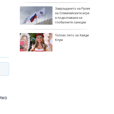
на Русия
Почти половината
ите игри
бебета по света са
е на
изключително
анкции
кърмени през първите
шест месеца
за Хайди
Как се променят
костите с напредване
на възрастта?
алко