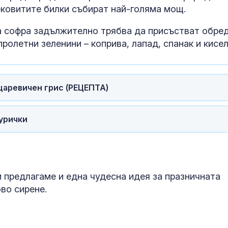
лековитите билки събират най-голяма мощ.
а софра задължително трябва да присъстват обре
пролетни зеленини – коприва, лапад, спанак и кисел
царевичен грис (РЕЦЕПТА)
пурички
Венера във Ве
какво предст
зодиите?
ви предлагаме и една чудесна идея за празничната
ово сирене
.
Левски побед
Локомотив П
2:0