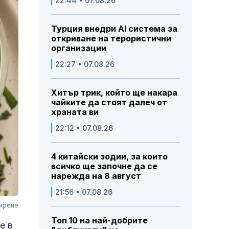
22:44 • 07.08.26
Турция внедри AI система за
откриване на терористични
организации
22:27 • 07.08.26
Хитър трик, който ще накара
чайките да стоят далеч от
храната ви
22:12 • 07.08.26
4 китайски зодии, за които
всичко ще започне да се
нарежда на 8 август
21:56 • 07.08.26
сирене
Топ 10 на най-добрите
е в