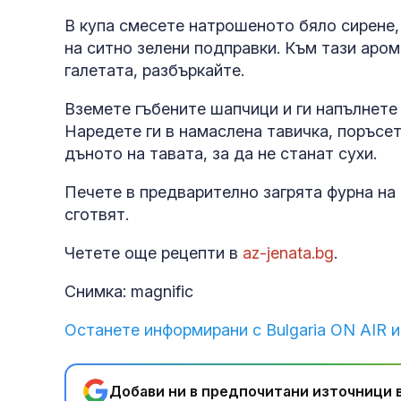
В купа смесете натрошеното бяло сирене,
на ситно зелени подправки. Към тази аро
галетата, разбъркайте.
Вземете гъбените шапчици и ги напълнете 
Наредете ги в намаслена тавичка, поръсете
дъното на тавата, за да не станат сухи.
Печете в предварително загрята фурна на 
сготвят.
Четете още рецепти в
az-jenata.bg
.
Снимка: magnific
Останете информирани с Bulgaria ON AIR и
Добави ни в предпочитани източници в