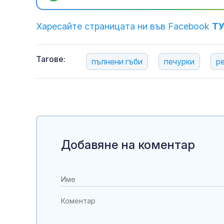
Харесайте страницата ни във Facebook
Т
Тагове:
пълнени гъби
печурки
р
Добавяне на коментар