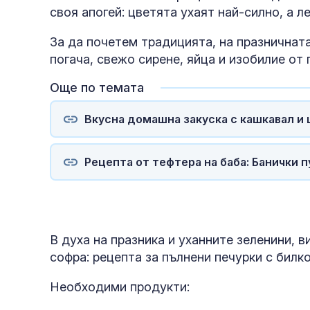
своя апогей: цветята ухаят най-силно, а 
За да почетем традицията, на празничнат
погача, свежо сирене, яйца и изобилие от 
Още по темата
Вкусна домашна закуска с кашкавал и 
Рецепта от тефтера на баба: Банички 
В духа на празника и уханните зеленини, 
софра: рецепта за пълнени печурки с билк
Необходими продукти: