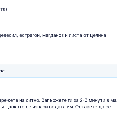
та)
Завръщането 
на Олимпийск
е подкопаван
глобалните с
 девесил, естрагон, магданоз и листа от целина
Топлес лято 
Клум
пе
арежете на ситно. Запържете ги за 2-3 минути в м
ън, докато се изпари водата им. Оставете да се