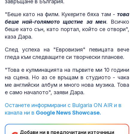
завръщане в България.
"Беше като на филм. Кукерите бяха там -
това
беше най-голямото щастие за мен
. Всичко
беше като сън, като портал, който се отвори",
каза Дара.
След успеха на "Евровизия" певицата вече
гледа към следващите си творчески планове.
"Това е кулминацията на първите ми 10 години
на сцена. Но аз се връщам в студиото - чака
ме английски албум и много нова музика. Това
е само началото", заяви Дара.
Останете информирани с Bulgaria ON AIR и в
канала ни в
Google News Showcase.
Добави ни в предпочитани източници