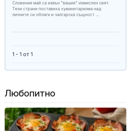
Словения май са извън "вашия" измислен свят.
Тези страни поставиха хуманитаризма над
личните си облаги и чалгарска същност ....
1 - 1 от 1
Любопитно