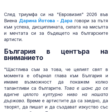
След триумфа си на "Евровизия" 2026 във
Виена
Дарина Йотова - Дара
говори за пътя
към успеха, дисциплината, силата на мисълта
и мечтата си за бъдещето на българските
артисти.
България в центъра на
вниманието
"Щастлива съм за това, че целият свят в
момента е обърнал глава към България и
имаме възможност да покажем колко
талантливи са българите.
Това е шанс да се
вдигне цялото културно ниво на нашата
държава
. Време е артистите да са заедно, да
творят, да пишат и да създават изкуство със