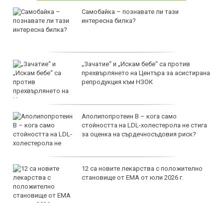
Самобайка – познавате ли тази
интересна билка?
„Зачатие“ и „Искам бебе“ са против
прехвърлянето на Центъра за асистирана
репродукция към НЗОК
Аполипопротеин B – кога само
стойността на LDL-холестерола не стига
за оценка на сърдечносъдовия риск?
12 са новите лекарства с положително
становище от ЕМА от юли 2026 г.