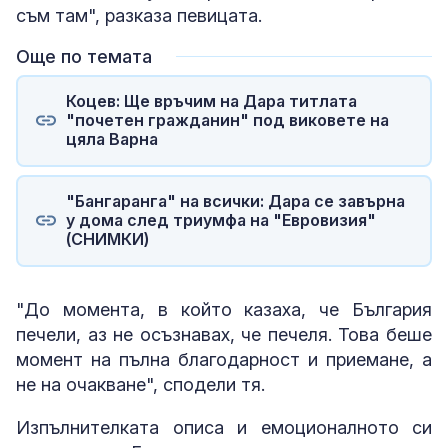
съм там", разказа певицата.
Още по темата
Коцев: Ще връчим на Дара титлата
"почетен гражданин" под виковете на
цяла Варна
"Бангаранга" на всички: Дара се завърна
у дома след триумфа на "Евровизия"
(СНИМКИ)
"До момента, в който казаха, че България
печели, аз не осъзнавах, че печеля. Това беше
момент на пълна благодарност и приемане, а
не на очакване", сподели тя.
Изпълнителката описа и емоционалното си