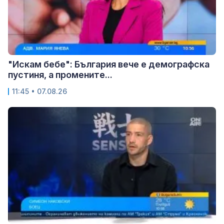
"Искам бебе": България вече е демографска
пустиня, а промените...
11:45 • 07.08.26