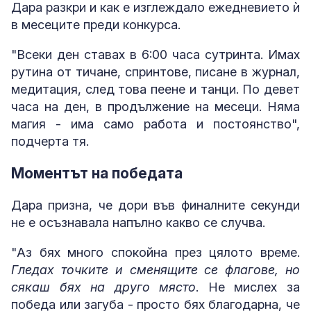
Дара разкри и как е изглеждало ежедневието ѝ
в месеците преди конкурса.
"Всеки ден ставах в 6:00 часа сутринта. Имах
рутина от тичане, спринтове, писане в журнал,
медитация, след това пеене и танци. По девет
часа на ден, в продължение на месеци. Няма
магия - има само работа и постоянство",
подчерта тя.
Моментът на победата
Дара призна, че дори във финалните секунди
не е осъзнавала напълно какво се случва.
"Аз бях много спокойна през цялото време.
Гледах точките и сменящите се флагове, но
сякаш бях на друго място
. Не мислех за
победа или загуба - просто бях благодарна, че