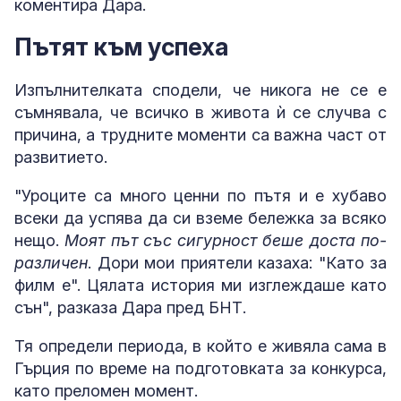
коментира Дара.
Пътят към успеха
Изпълнителката сподели, че никога не се е
съмнявала, че всичко в живота ѝ се случва с
причина, а трудните моменти са важна част от
развитието.
"Уроците са много ценни по пътя и е хубаво
всеки да успява да си вземе бележка за всяко
нещо.
Моят път със сигурност беше доста по-
различен
. Дори мои приятели казаха: "Като за
филм е". Цялата история ми изглеждаше като
сън", разказа Дара пред БНТ.
Тя определи периода, в който е живяла сама в
Гърция по време на подготовката за конкурса,
като преломен момент.