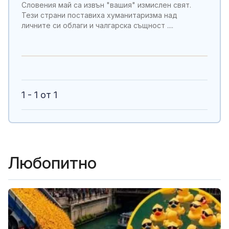
Словения май са извън "вашия" измислен свят.
Тези страни поставиха хуманитаризма над
личните си облаги и чалгарска същност ....
1 - 1 от 1
Любопитно