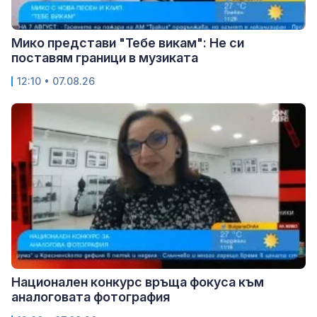
Мико представи "Тебе викам": Не си
поставям граници в музиката
12:10 • 07.08.26
Национален конкурс връща фокуса към
аналоговата фотография