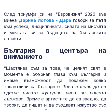
След триумфа си на "Евровизия" 2026 във
Виена
Дарина Йотова - Дара
говори за пътя
към успеха, дисциплината, силата на мисълта
и мечтата си за бъдещето на българските
артисти.
България в центъра на
вниманието
"Щастлива съм за това, че целият свят в
момента е обърнал глава към България и
имаме възможност да покажем колко
талантливи са българите.
Това е шанс да се
вдигне цялото културно ниво на нашата
държава
. Време е артистите да са заедно, да
творят, да пишат и да създават изкуство със