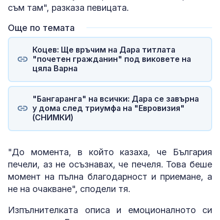
съм там", разказа певицата.
Още по темата
Коцев: Ще връчим на Дара титлата
"почетен гражданин" под виковете на
цяла Варна
"Бангаранга" на всички: Дара се завърна
у дома след триумфа на "Евровизия"
(СНИМКИ)
"До момента, в който казаха, че България
печели, аз не осъзнавах, че печеля. Това беше
момент на пълна благодарност и приемане, а
не на очакване", сподели тя.
Изпълнителката описа и емоционалното си