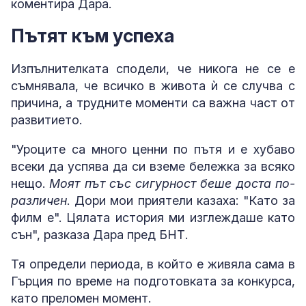
коментира Дара.
Пътят към успеха
Изпълнителката сподели, че никога не се е
съмнявала, че всичко в живота ѝ се случва с
причина, а трудните моменти са важна част от
развитието.
"Уроците са много ценни по пътя и е хубаво
всеки да успява да си вземе бележка за всяко
нещо.
Моят път със сигурност беше доста по-
различен
. Дори мои приятели казаха: "Като за
филм е". Цялата история ми изглеждаше като
сън", разказа Дара пред БНТ.
Тя определи периода, в който е живяла сама в
Гърция по време на подготовката за конкурса,
като преломен момент.