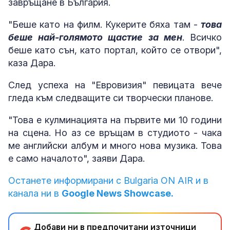
завръщане в България.
"Беше като на филм. Кукерите бяха там -
това
беше най-голямото щастие за мен
. Всичко
беше като сън, като портал, който се отвори",
каза Дара.
След успеха на "Евровизия" певицата вече
гледа към следващите си творчески планове.
"Това е кулминацията на първите ми 10 години
на сцена. Но аз се връщам в студиото - чака
ме английски албум и много нова музика. Това
е само началото", заяви Дара.
Останете информирани с Bulgaria ON AIR и в
канала ни в
Google News Showcase.
Добави ни в предпочитани източници