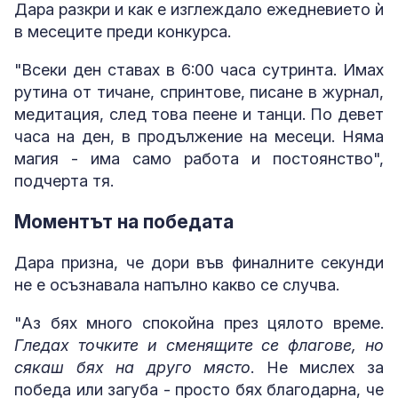
Дара разкри и как е изглеждало ежедневието ѝ
в месеците преди конкурса.
"Всеки ден ставах в 6:00 часа сутринта. Имах
рутина от тичане, спринтове, писане в журнал,
медитация, след това пеене и танци. По девет
часа на ден, в продължение на месеци. Няма
магия - има само работа и постоянство",
подчерта тя.
Моментът на победата
Дара призна, че дори във финалните секунди
не е осъзнавала напълно какво се случва.
"Аз бях много спокойна през цялото време.
Гледах точките и сменящите се флагове, но
сякаш бях на друго място
. Не мислех за
победа или загуба - просто бях благодарна, че