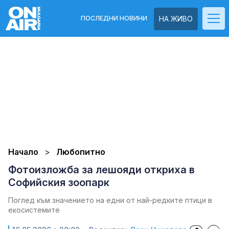
ПОСЛЕДНИ НОВИНИ
НА ЖИВО
Начало
Любопитно
Фотоизложба за лешояди откриха в
Софийския зоопарк
Поглед към значението на едни от най-редките птици в
екосистемите