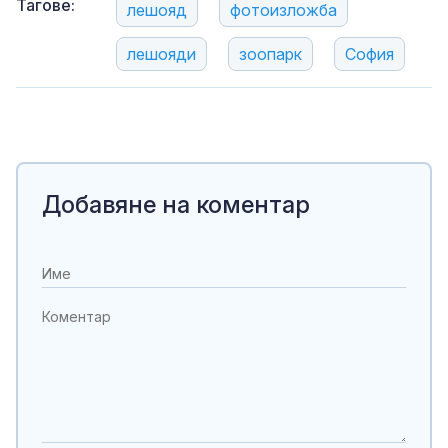
Тагове:
лешояд
фотоизложба
лешояди
зоопарк
София
Добавяне на коментар