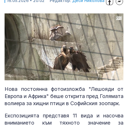
16.05.2026 • 20:02
Редактор:
Деси Николова
Loaded
:
Unmute
100.00%
Нова постоянна фотоизложба "Лешояди от
Европа и Африка" беше открита пред Голямата
волиера за хищни птици в Софийския зоопарк.
Експозицията представя 11 вида и насочва
вниманието към тяхното значение за