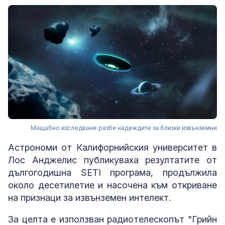
Мащабно изследване разби надеждите за близки извънземни
Астрономи от Калифорнийския университет в
Лос Анджелис публикуваха резултатите от
дългогодишна SETI програма, продължила
около десетилетие и насочена към откриване
на признаци за извънземен интелект.
За целта е използван радиотелескопът "Грийн