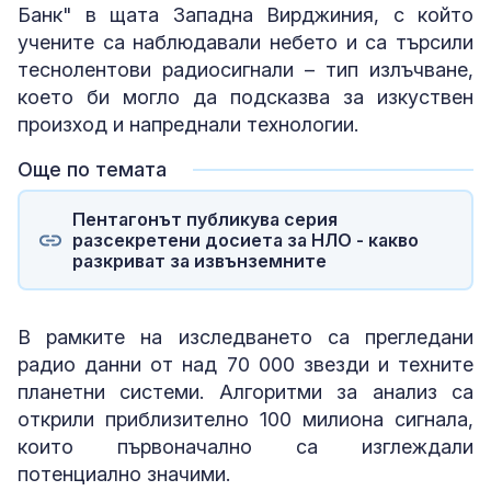
Банк" в щата Западна Вирджиния, с който
учените са наблюдавали небето и са търсили
теснолентови радиосигнали – тип излъчване,
което би могло да подсказва за изкуствен
произход и напреднали технологии.
Още по темата
Пентагонът публикува серия
разсекретени досиета за НЛО - какво
разкриват за извънземните
В рамките на изследването са прегледани
радио данни от над 70 000 звезди и техните
планетни системи. Алгоритми за анализ са
открили приблизително 100 милиона сигнала,
които първоначално са изглеждали
потенциално значими.