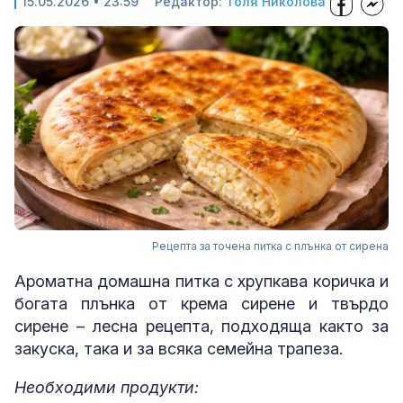
15.05.2026 • 23:59
Редактор:
Толя Николова
Рецепта за точена питка с плънка от сирена
Ароматна домашна питка с хрупкава коричка и
богата плънка от крема сирене и твърдо
сирене – лесна рецепта, подходяща както за
закуска, така и за всяка семейна трапеза.
Необходими продукти: