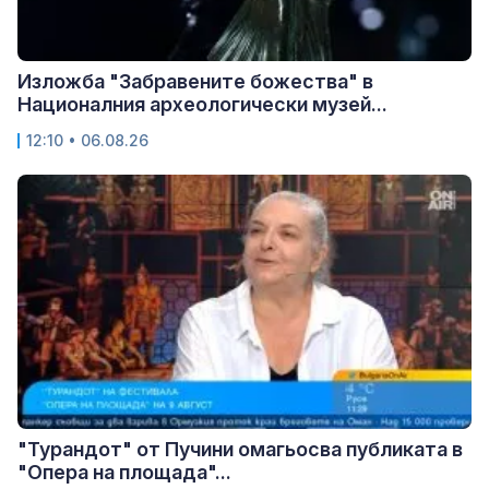
Изложба "Забравените божества" в
Националния археологически музей...
12:10 • 06.08.26
"Турандот" от Пучини омагьосва публиката в
"Опера на площада"...