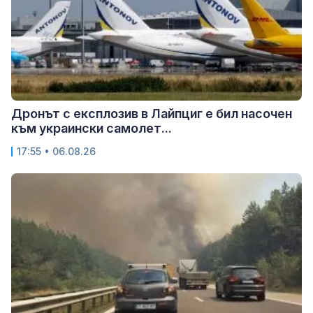
Дронът с експлозив в Лайпциг е бил насочен
към украински самолет...
17:55 • 06.08.26