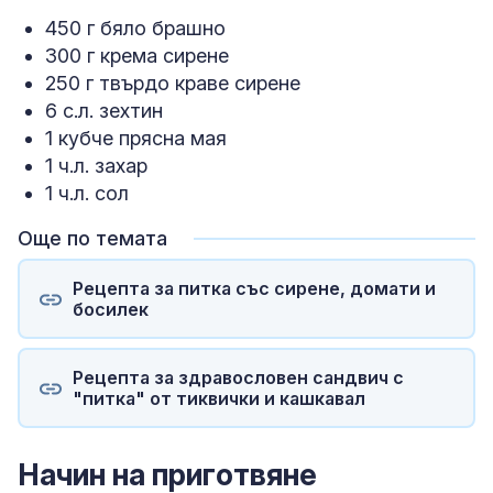
450 г бяло брашно
300 г крема сирене
250 г твърдо краве сирене
6 с.л. зехтин
1 кубче прясна мая
1 ч.л. захар
1 ч.л. сол
Още по темата
Рецепта за питка със сирене, домати и
босилек
Рецепта за здравословен сандвич с
"питка" от тиквички и кашкавал
Начин на приготвяне