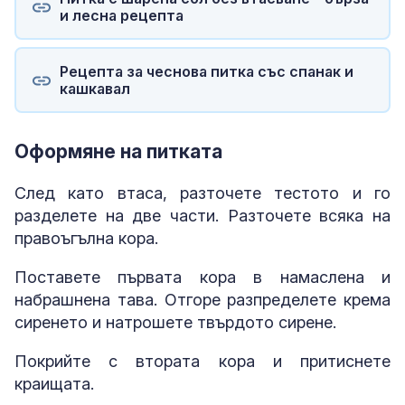
и лесна рецепта
Рецепта за чеснова питка със спанак и
кашкавал
Оформяне на питката
След като втаса, разточете тестото и го
разделете на две части. Разточете всяка на
правоъгълна кора.
Поставете първата кора в намаслена и
набрашнена тава. Отгоре разпределете крема
сиренето и натрошете твърдото сирене.
Покрийте с втората кора и притиснете
краищата.