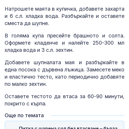
Натрошете маята в купичка, добавете захарта
и 6 с.л. хладка вода. Разбъркайте и оставете
сместа да шупне.
В голяма купа пресейте брашното и солта.
Оформете кладенче и налейте 250-300 мл
хладка вода и 3 с.л. зехтин.
Добавете шупналата мая и разбъркайте в
една посока с дървена лъжица. Замесете меко
и еластично тесто, като периодично добавяте
по малко зехтин.
Оставете тестото да втаса за 60-90 минути,
покрито с кърпа.
Още по темата
Питка с шарена сол без втасване – бърза