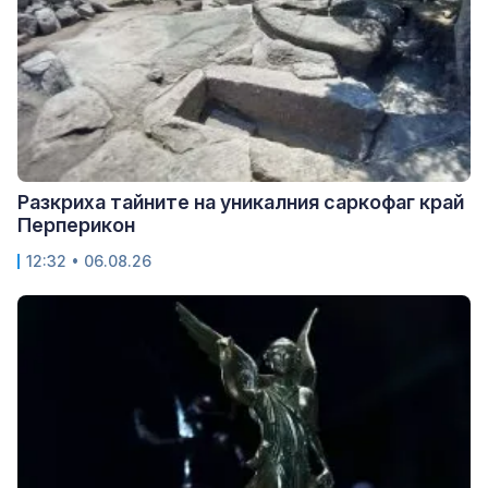
Разкриха тайните на уникалния саркофаг край
Перперикон
12:32 • 06.08.26