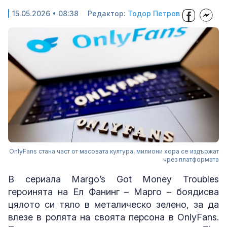
15.05.2026 • 08:38
Редактор:
Тодор Петров
OnlyFans стана част от масовата култура, милиони хора се издържат
чрез платформата
В сериала Margo’s Got Money Troubles
героинята на Ел Фанинг – Марго – боядисва
цялото си тяло в металическо зелено, за да
влезе в ролята на своята персона в OnlyFans.