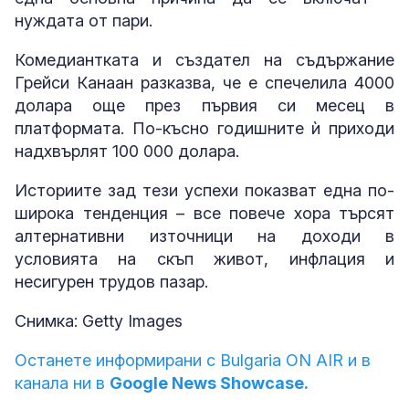
нуждата от пари.
Комедиантката и създател на съдържание
Грейси Канаан разказва, че е спечелила 4000
долара още през първия си месец в
платформата. По-късно годишните ѝ приходи
надхвърлят 100 000 долара.
Историите зад тези успехи показват една по-
широка тенденция – все повече хора търсят
алтернативни източници на доходи в
условията на скъп живот, инфлация и
несигурен трудов пазар.
Снимка: Getty Images
Останете информирани с Bulgaria ON AIR и в
канала ни в
Google News Showcase.