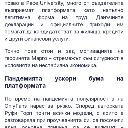
право в Pace University, много от създателите
възприемат платформата като напълно
легитимна форма на труд. Данъчните
декларации и официалните приходи им
помагат да кандидатстват за жилища, кредити
и други финансови услуги.
Точно това стои и зад мотивацията на
героинята Марго – стремежът към сигурност в
условията на нестабилна икономика.
Пандемията ускори бума на
платформата
По време на пандемията популярността на
OnlyFans нараства рязко. Според авторката
Руфи Торп почти всички модели, с които е
разговаряла при проучванията си, са посочили
една основна причина да се включат –