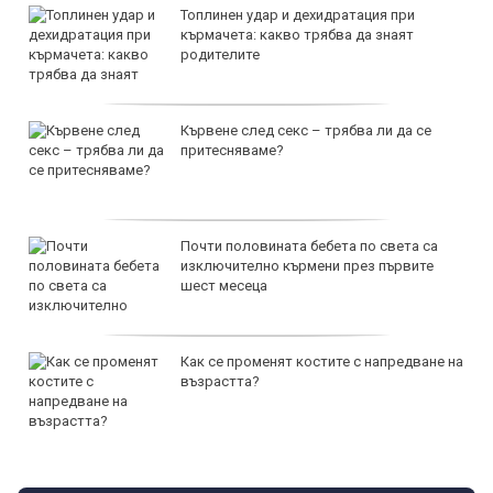
Топлинен удар и дехидратация при
кърмачета: какво трябва да знаят
родителите
Кървене след секс – трябва ли да се
притесняваме?
Почти половината бебета по света са
изключително кърмени през първите
шест месеца
Как се променят костите с напредване на
възрастта?