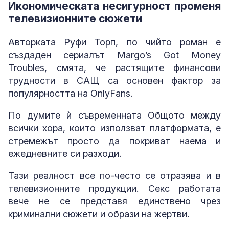
Икономическата несигурност променя
телевизионните сюжети
Авторката Руфи Торп, по чийто роман е
създаден сериалът Margo’s Got Money
Troubles, смята, че растящите финансови
трудности в САЩ са основен фактор за
популярността на OnlyFans.
По думите ѝ съвременната Общото между
всички хора, които използват платформата, е
стремежът просто да покриват наема и
ежедневните си разходи.
Тази реалност все по-често се отразява и в
телевизионните продукции. Секс работата
вече не се представя единствено чрез
криминални сюжети и образи на жертви.