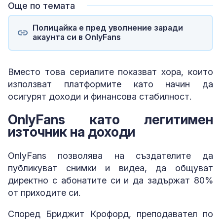
Още по темата
Полицайка е пред уволнение заради
акаунта си в OnlyFans
Вместо това сериалите показват хора, които
използват платформите като начин да
осигурят доходи и финансова стабилност.
OnlyFans като легитимен
източник на доходи
OnlyFans позволява на създателите да
публикуват снимки и видеа, да общуват
директно с абонатите си и да задържат 80%
от приходите си.
Според Бриджит Крофорд, преподавател по