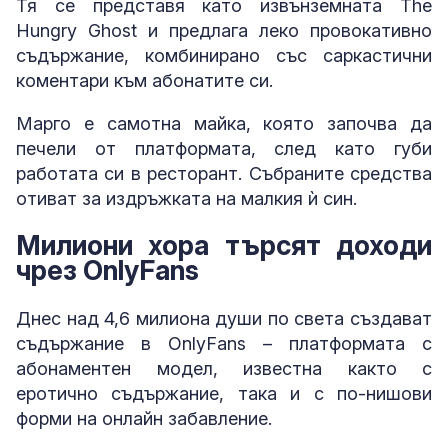
Тя се представя като извънземната The
Hungry Ghost и предлага леко провокативно
съдържание, комбинирано със саркастични
коментари към абонатите си.
Марго е самотна майка, която започва да
печели от платформата, след като губи
работата си в ресторант. Събраните средства
отиват за издръжката на малкия ѝ син.
Милиони хора търсят доходи
чрез OnlyFans
Днес над 4,6 милиона души по света създават
съдържание в OnlyFans – платформата с
абонаментен модел, известна както с
еротично съдържание, така и с по-нишови
форми на онлайн забавление.