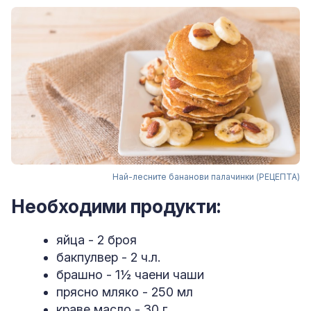
Най-лесните бананови палачинки (РЕЦЕПТА)
Необходими продукти:
яйца - 2 броя
бакпулвер - 2 ч.л.
брашно - 1½ чаени чаши
прясно мляко - 250 мл
краве масло - 30 г