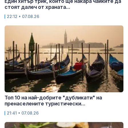
Един хитър трик, който ще накара чайките да
стоят далеч от храната...
22:12 • 07.08.26
Топ 10 на най-добрите "дубликати" на
пренаселените туристически...
21:41 • 07.08.26