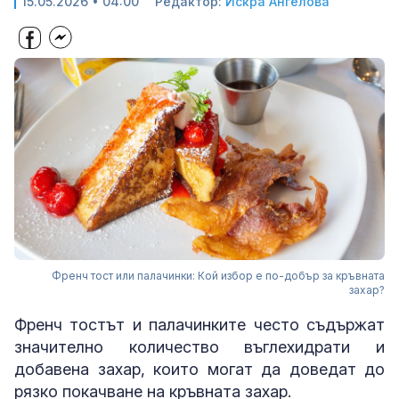
15.05.2026 • 04:00
Редактор:
Искра Ангелова
Френч тост или палачинки: Кой избор е по-добър за кръвната
захар?
Френч тостът и палачинките често съдържат
значително количество въглехидрати и
добавена захар, които могат да доведат до
рязко покачване на кръвната захар.