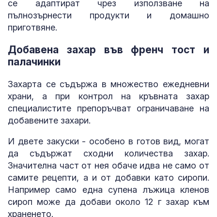
се адаптират чрез използване на
пълнозърнести продукти и домашно
приготвяне.
Добавена захар във френч тост и
палачинки
Захарта се съдържа в множество ежедневни
храни, а при контрол на кръвната захар
специалистите препоръчват ограничаване на
добавените захари.
И двете закуски - особено в готов вид, могат
да съдържат сходни количества захар.
Значителна част от нея обаче идва не само от
самите рецепти, а и от добавки като сиропи.
Например само една супена лъжица кленов
сироп може да добави около 12 г захар към
храненето.