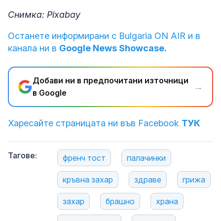
Снимка: Pixabay
Останете информирани с Bulgaria ON AIR и в
канала ни в
Google News Showcase.
Добави ни в предпочитани източници
→
в Google
Харесайте страницата ни във Facebook
ТУК
Тагове:
френч тост
палачинки
кръвна захар
здраве
грижа
захар
брашно
храна