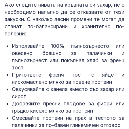
Ако следите нивата на кръвната си захар, не е
необходимо напълно да се отказвате от тези
закуски. С няколко лесни промени те могат да
станат по-балансирани и хранително по-
полезни:
Използвайте 100% пълнозърнесто или
овесено брашно за палачинки и
пълнозърнест или покълнал хляб за френч
тост
Пригответе френч тост с яйце и
нискомаслено мляко за повече протеин
Овкусявайте с канела вместо със захар или
сироп
Добавяйте пресни плодове за фибри или
гръцко кисело мляко за протеин
Смесвайте протеин на прах в тестото за
палачинки за по-бавен гликемичен отговор