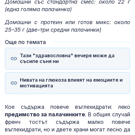
Домашни със стандартна смес: около 22 г
(една голяма палачинка)
Домашни с протеин или готов микс: около
25–35 г (две–три средни палачинки)
Още по темата
Тази "здравословна" вечеря може да
съсипе съня ни
Нивата на глюкоза влияят на емоциите и
мотивацията
Кое съдържа повече въглехидрати: леко
предимство за палачинките
. В общия случай
френч тостът съдържа малко повече
въглехидрати, но и двете храни могат лесно да