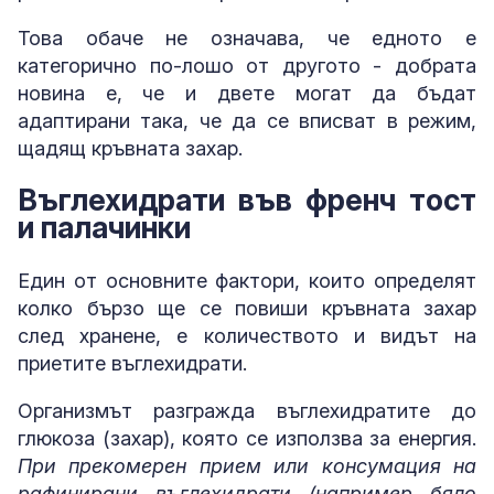
Това обаче не означава, че едното е
категорично по-лошо от другото - добрата
новина е, че и двете могат да бъдат
адаптирани така, че да се вписват в режим,
щадящ кръвната захар.
Въглехидрати във френч тост
и палачинки
Един от основните фактори, които определят
колко бързо ще се повиши кръвната захар
след хранене, е количеството и видът на
приетите въглехидрати.
Организмът разгражда въглехидратите до
глюкоза (захар), която се използва за енергия.
При прекомерен прием или консумация на
рафинирани въглехидрати (например бяло