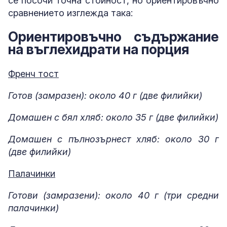
се посочи точна стойност, но ориентировъчно
сравнението изглежда така:
Ориентировъчно съдържание
на въглехидрати на порция
Френч тост
Готов (замразен): около 40 г (две филийки)
Домашен с бял хляб: около 35 г (две филийки)
Домашен с пълнозърнест хляб: около 30 г
(две филийки)
Палачинки
Готови (замразени): около 40 г (три средни
палачинки)