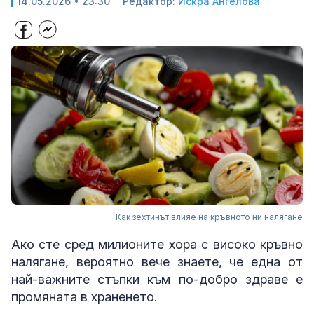
14.05.2026 • 23:30
Редактор:
Искра Ангелова
Как зехтинът влияе на кръвното ни налягане
Ако сте сред милионите хора с високо кръвно
налягане, вероятно вече знаете, че една от
най-важните стъпки към по-добро здраве е
промяната в храненето.