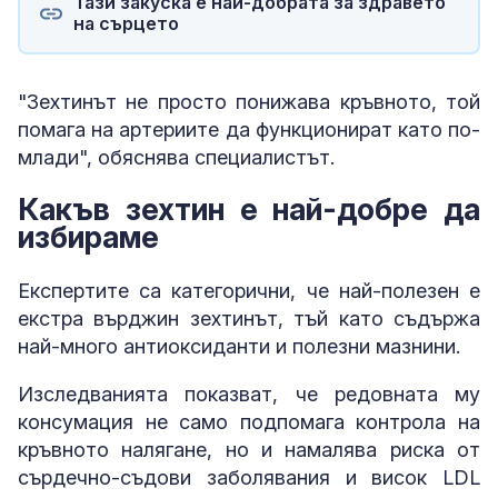
Тази закуска е най-добрата за здравето
на сърцето
"Зехтинът не просто понижава кръвното, той
помага на артериите да функционират като по-
млади", обяснява специалистът.
Какъв зехтин е най-добре да
избираме
Експертите са категорични, че най-полезен е
екстра върджин зехтинът, тъй като съдържа
най-много антиоксиданти и полезни мазнини.
Изследванията показват, че редовната му
консумация не само подпомага контрола на
кръвното налягане, но и намалява риска от
сърдечно-съдови заболявания и висок LDL