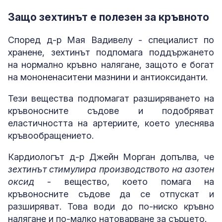
Защо зехтинът е полезен за кръвното
Според д-р Мая Вадивелу - специалист по
хранене, зехтинът подпомага поддържането
на нормално кръвно налягане, защото е богат
на мононенаситени мазнини и антиоксиданти.
Тези вещества подпомагат разширяването на
кръвоносните съдове и подобряват
еластичността на артериите, което улеснява
кръвообращението.
Кардиологът д-р Джейн Морган допълва, че
зехтинът стимулира производството на азотен
оксид
- вещество, което помага на
кръвоносните съдове да се отпускат и
разширяват. Това води до по-ниско кръвно
налягане и по-малко натоварване за сърцето.