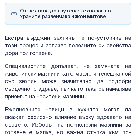
От зехтина до глутена: Технолог по
храните развенчава някои митове
Екстра върджин зехтинът е по-устойчив на
този процес и запазва полезните си свойства
дори при готвене.
Специалистите допълват, че замяната на
животински мазнини като масло и телешка лой
със зехтин може значително да подобри
сърдечното здраве, тъй като така се намалява
приемът на наситени мазнини.
Ежедневните навици в кухнята могат да
окажат сериозно влияние върху здравето на
сърцето. Изборът на по-полезни мазнини за
готвене е малка, но важна стъпка към по-