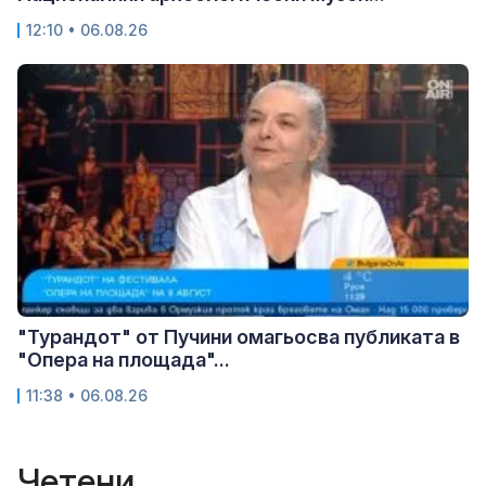
12:10 • 06.08.26
"Турандот" от Пучини омагьосва публиката в
"Опера на площада"...
11:38 • 06.08.26
Четени