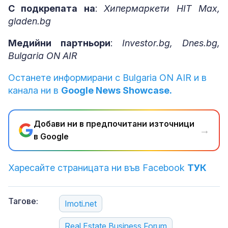
С подкрепата на
:
Хипермаркети HIT Max,
gladen.bg
Медийни партньори
:
Investor.bg, Dnes.bg,
Bulgaria ON AIR
Останете информирани с Bulgaria ON AIR и в
канала ни в
Google News Showcase.
Добави ни в предпочитани източници
→
в Google
Харесайте страницата ни във Facebook
ТУК
Тагове:
Imoti.net
Real Estate Business Forum