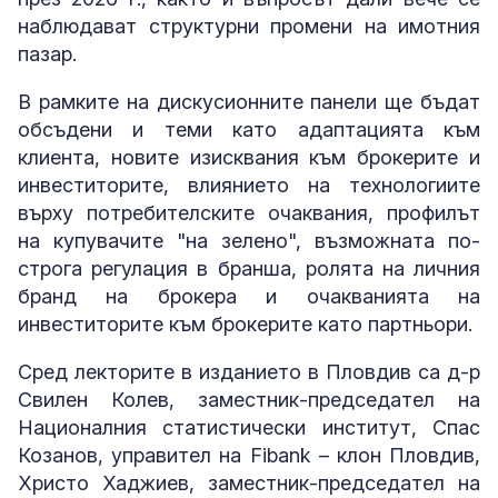
наблюдават структурни промени на имотния
пазар.
В рамките на дискусионните панели ще бъдат
обсъдени и теми като адаптацията към
клиента, новите изисквания към брокерите и
инвеститорите, влиянието на технологиите
върху потребителските очаквания, профилът
на купувачите "на зелено", възможната по-
строга регулация в бранша, ролята на личния
бранд на брокера и очакванията на
инвеститорите към брокерите като партньори.
Сред лекторите в изданието в Пловдив са д-р
Свилен Колев, заместник-председател на
Националния статистически институт, Спас
Козанов, управител на Fibank – клон Пловдив,
Христо Хаджиев, заместник-председател на