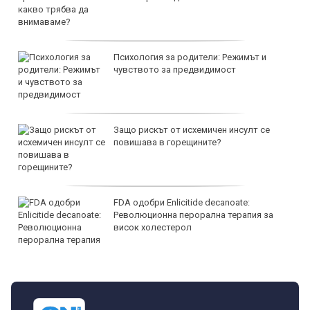
Психология за родители: Режимът и
чувството за предвидимост
Защо рискът от исхемичен инсулт се
повишава в горещините?
FDA одобри Еnlicitide decanoate:
Революционна перорална терапия за
висок холестерол