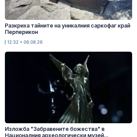
Разкриха тайните на уникалния саркофаг край
Перперикон
12:32 • 06.08.26
Изложба "Забравените божества" в
Националния археологически музей...