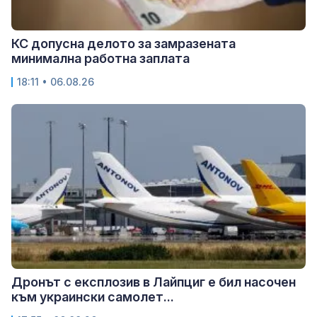
КС допусна делото за замразената
минимална работна заплата
18:11 • 06.08.26
Дронът с експлозив в Лайпциг е бил насочен
към украински самолет...