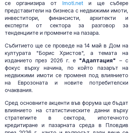
се организира от
Imoti.net
и ще събере
представители на бизнеса с недвижими имоти,
инвеститори, финансисти, архитекти и
експерти от сектора за разговор за
тенденциите и промените на пазара.
Събитието ще се проведе на 14 май в Дом на
културата "Борис Христов", а темата на
изданието през 2026 г. е
"Адаптация"
– с
фокус върху начина, по който пазарът на
недвижими имоти се променя под влиянието
на Еврозоната и новите потребителски
очаквания.
Сред основните акценти във форума ще бъдат
влиянието на статистическите данни върху
стратегиите в сектора, ипотечното
кредитиране и пазарната среда в Пловдив
през 2026 г., както и въпросът дали вече се