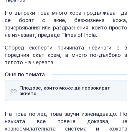
терапии.
Но въпреки това много хора продължават да
се борят с акне, безжизнена кожа,
зачервявания или раздразнения, които просто
не изчезват, предаде Times of India.
Според експерти причината невинаги е в
поредния скъп крем, а много по-дълбоко в
тялото - в червата.
Още по темата
Плодове, които може да провокират
акнето
На пръв поглед това звучи изненадващо. Но
науката все повече доказва, че
храносмилателната система и кожата