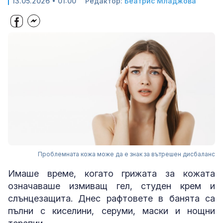
13.05.2026 • 01:00
Редактор:
Беатрис Младжова
Проблемната кожа може да е знак за вътрешен дисбаланс
Имаше време, когато грижата за кожата
означаваше измиващ гел, студен крем и
слънцезащита. Днес рафтовете в банята са
пълни с киселини, серуми, маски и нощни