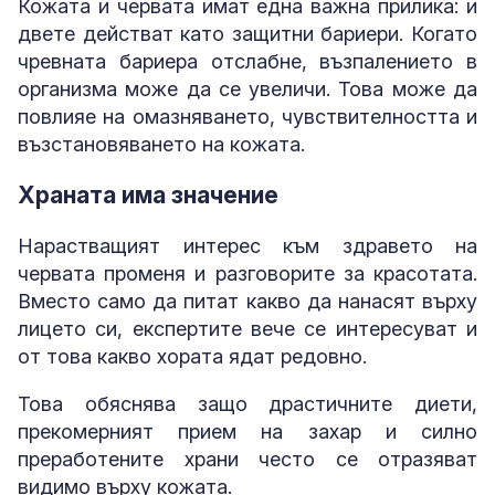
Кожата и червата имат една важна прилика: и
двете действат като защитни бариери. Когато
чревната бариера отслабне, възпалението в
организма може да се увеличи. Това може да
повлияе на омазняването, чувствителността и
възстановяването на кожата.
Храната има значение
Нарастващият интерес към здравето на
червата променя и разговорите за красотата.
Вместо само да питат какво да нанасят върху
лицето си, експертите вече се интересуват и
от това какво хората ядат редовно.
Това обяснява защо драстичните диети,
прекомерният прием на захар и силно
преработените храни често се отразяват
видимо върху кожата.