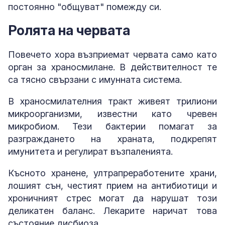
постоянно "общуват" помежду си.
Ролята на червата
Повечето хора възприемат червата само като
орган за храносмилане. В действителност те
са тясно свързани с имунната система.
В храносмилателния тракт живеят трилиони
микроорганизми, известни като чревен
микробиом. Тези бактерии помагат за
разграждането на храната, подкрепят
имунитета и регулират възпаленията.
Късното хранене, ултрапреработените храни,
лошият сън, честият прием на антибиотици и
хроничният стрес могат да нарушат този
деликатен баланс. Лекарите наричат това
състояние дисбиоза.