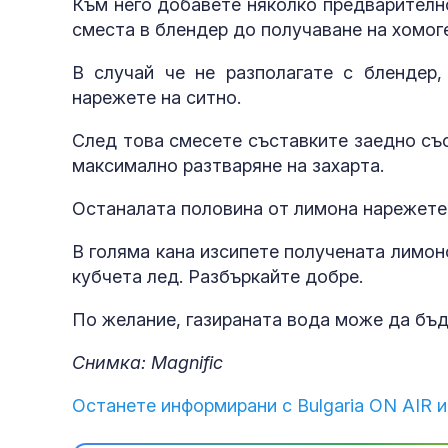
Към него добавете няколко предварително
сместа в блендер до получаване на хомог
В случай че не разполагате с блендер
нарежете на ситно.
След това смесете съставките заедно със
максимално разтваряне на захарта.
Останалата половина от лимона нарежете 
В голяма кана изсипете получената лимон
кубчета лед. Разбъркайте добре.
По желание, газираната вода може да бъд
Снимка: Magnific
Останете информирани с Bulgaria ON AIR и