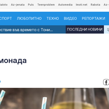
ialoto
Az-jenata
Puls
Teenproblem
Automedia
Imoti.net
Rabota
Az-
СПОРТ
ЛЮБОПИТНО
ТЕХНО
ВИДЕО
РЕПОРТАЖИ
твие във времето с Тони...
ПОСЛЕДНИ НОВИНИ
имонада
а