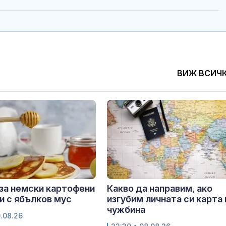
ВИЖ ВСИЧ
за немски картофени
Какво да направим, ако
и с ябълков мус
изгубим личната си карта 
чужбина
9.08.26