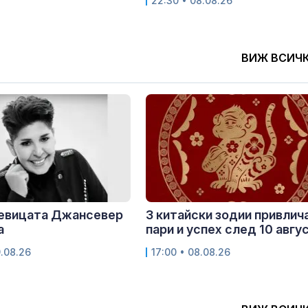
22:30 • 08.08.26
ВИЖ ВСИЧ
певицата Джансевер
3 китайски зодии привлич
а
пари и успех след 10 авгу
9.08.26
17:00 • 08.08.26