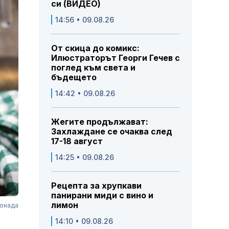
си (ВИДЕО)
14:56 • 09.08.26
От скица до комикс:
Илюстраторът Георги Гечев с
поглед към света и
бъдещето
14:42 • 09.08.26
Жегите продължават:
Захлаждане се очаква след
17-18 август
14:25 • 09.08.26
Рецепта за хрупкави
панирани миди с вино и
лимон
монада
14:10 • 09.08.26