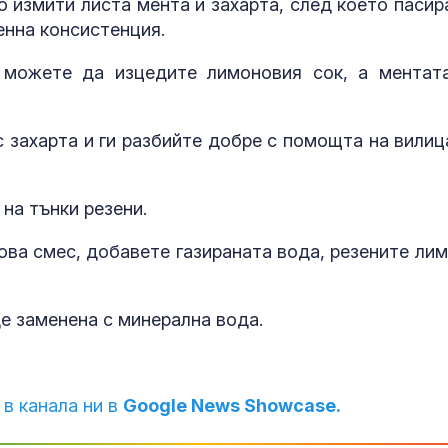
 измити листа мента и захарта, след което пасир
Сабаленка в 
енна консистенция.
, можете да изцедите лимоновия сок, а ментат
Пожар затво
Подбалкански
край Сливен
 захарта и ги разбийте добре с помощта на вилиц
Примамка, но
на тънки резени.
- какво пред
дронът "Майя
ова смес, добавете газираната вода, резените лим
е заменена с минерална вода.
 в канала ни в
Google News Showcase.