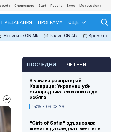
deteto
Chernomore
Start
Posoka
Boec
Megavselena
ПРЕДАВАНИЯ
ПРОГРАМА
ОЩЕ
Новините ON AIR
Радио ON AIR
Времето
ПОСЛЕДНИ
ЧЕТЕНИ
Кървава разпра край
Кошарица: Украинец уби
сънародника си и опита да
избяга
15:15 • 09.08.26
"Girls of Sofia" вдъхновява
жените да следват мечтите