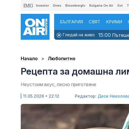
Investor
Dnes
Bloombergtv
Bulgaria On Air
Gol
T
БЪЛГАРИЯ
СВЯТ
КРИМИ
15:00
Гледай на живо
Пътешес
Начало
Любопитно
Рецепта за домашна л
Неустоим вкус, лесно приготвяне
11.05.2026 • 22:12
Редактор:
Деси Николов