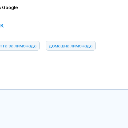
 Google
УК
пта за лимонада
домашна лимонада