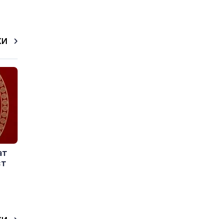
КИ
ат
ст