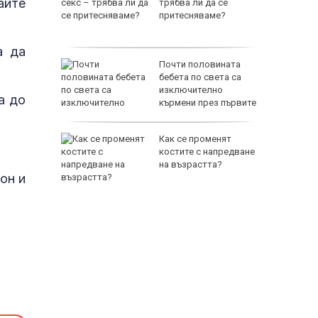
айте
Торонто
трябва ли да се
притесняваме?
а да
ри
Почти половината
я път
бебета по света са
изключително
а до
кърмени през първите
шест месеца
 и хищник
Как се променят
ставлява
костите с напредване
"?
на възрастта?
он и
65500 E