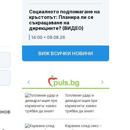
Социалното подпомагане на
кръстопът: Планира ли се
съкращаване на
дирекциите? (ВИДЕО)
14:00 • 09.08.26
ВИЖ ВСИЧКИ НОВИНИ
раинец
Топлинен удар и
о край
дехидратация при
кърмачета: какво
онов
трябва да знаят
родителите
Кървене след секс –