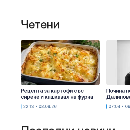
Четени
Рецепта за картофи със
Почина 
сирене и кашкавал на фурна
Далипов
22:13 • 08.08.26
07:04 • 0