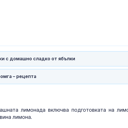
ки с домашно сладко от ябълки
омга – рецепта
Задържаха ук
за убийствот
Слънчев бряг
машната лимонада включва подготовката на лим
вина лимона.
Рускиня спря