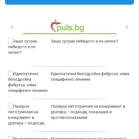
Защо сутрин либидото е по-силно?
Идиопатична белодробна фиброза- няма
специфично лечение
Лазерна литотрипсия на конкремент в
уретера – подходи, показания и
противопоказания
Мултивитамините може да подпомогне