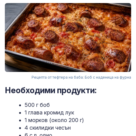
Рецепта от тефтера на баба: Боб с наденица на фурна
Необходими продукти:
500 г боб
1 глава кромид лук
1 морков (около 200 г)
4 скилидки чесън
6 с.л. олио