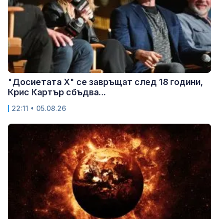
"Досиетата Х" се завръщат след 18 години,
Крис Картър сбъдва...
22:11 • 05.08.26