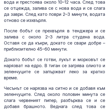
вода и престоява около 10–12 часа. След това
се отцежда, залива се с нова вода и се слага
да заври. След като поври 2–3 минути, водата
отново се изхвърля.
После бобът се прехвърля в тенджера и се
залива с около 2–3 литра студена вода.
Оставя се да къкри, докато се свари добре –
приблизително 45–60 минути.
Докато бобът се готви, лукът и морковът се
нарязват на едро. В тиган се загрява олиото и
зеленчуците се запържват леко за кратко
време.
Чесънът се нарязва на ситно и се добавя към
зеленчуците. След около половин минута се
слага червеният пипер, разбърква се и се
добавя брашното. Веднага след това се