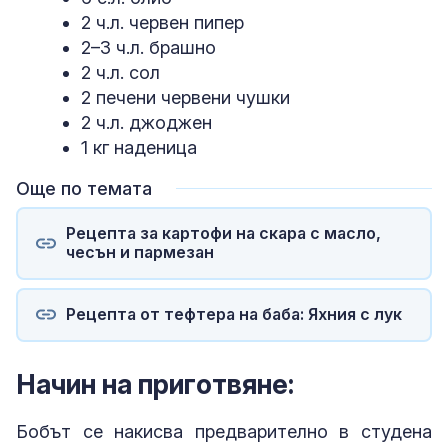
2 ч.л. червен пипер
2–3 ч.л. брашно
2 ч.л. сол
2 печени червени чушки
2 ч.л. джоджен
1 кг наденица
Още по темата
Рецепта за картофи на скара с масло,
чесън и пармезан
Рецепта от тефтера на баба: Яхния с лук
Начин на приготвяне:
Бобът се накисва предварително в студена