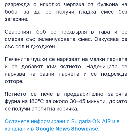
разрежда с няколко черпака от бульона на
боба, за да се получи гладка смес без
загаряне.
Свареният боб се прехвърля в тава и се
смесва със зеленчуковата смес. Овкусява се
със сол и джоджен.
Печените чушки се нарязват на малки парчета
и се добавят към ястието. Наденицата се
нарязва на равни парчета и се подрежда
отгоре.
Ястието се пече в предварително загрята
фурна на 180°C за около 30–45 минути, докато
се получи апетитна коричка.
Останете информирани с Bulgaria ON AIR и в
канала ни в
Google News Showcase.