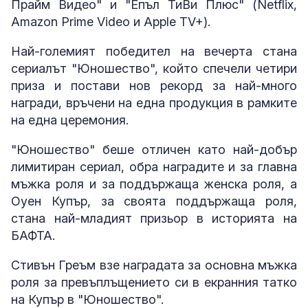
Прайм Видео" и "Епъл ТиВи Плюс" (Netflix,
Amazon Prime Video и Apple TV+).
Най-големият победител на вечерта стана
сериалът "Юношество", който спечели четири
приза и постави нов рекорд за най-много
награди, връчени на една продукция в рамките
на една церемония.
"Юношество" беше отличен като най-добър
лимитиран сериал, обра наградите и за главна
мъжка роля и за поддържаща женска роля, а
Оуен Купър, за своята поддържаща роля,
стана най-младият призьор в историята на
БАФТА.
Стивън Греъм взе наградата за основна мъжка
роля за превъплъщението си в екранния татко
на Купър в "Юношество".