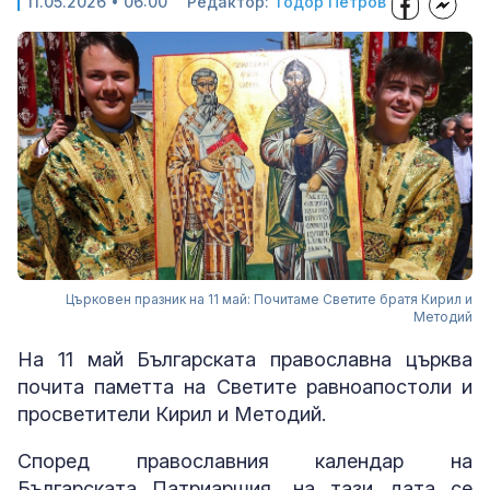
11.05.2026 • 06:00
Редактор:
Тодор Петров
Църковен празник на 11 май: Почитаме Светите братя Кирил и
Методий
На 11 май Българската православна църква
почита паметта на Светите равноапостоли и
просветители Кирил и Методий.
Според православния календар на
Българската Патриаршия, на тази дата се