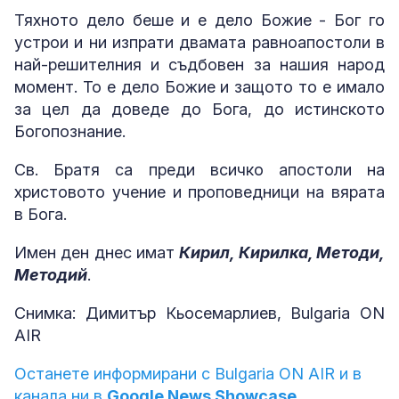
Тяхното дело беше и е дело Божие - Бог го
устрои и ни изпрати двамата равноапостоли в
най-решителния и съдбовен за нашия народ
момент. То е дело Божие и защото то е имало
за цел да доведе до Бога, до истинското
Богопознание.
Св. Братя са преди всичко апостоли на
христовото учение и проповедници на вярата
в Бога.
Имен ден днес имат
Кирил, Кирилка, Методи,
Методий
.
Снимка: Димитър Кьосемарлиев, Bulgaria ON
AIR
Останете информирани с Bulgaria ON AIR и в
канала ни в
Google News Showcase.