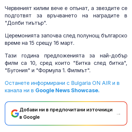
Червеният килим вече е опънат, а звездите се
подготвят за връчването на наградите в
"Долби тиътър".
Церемонията започва след полунощ българско
време на 15 срещу 16 март.
Тази година предложенията за най-добър
филм са 10, сред които "Битка след битка",
"Бугония" и "Формула 1. Филмът".
Останете информирани с Bulgaria ON AIR и в
канала ни в
Google News Showcase.
Добави ни в предпочитани източници
→
в Google