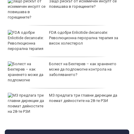
Защо рискът от исхемичен инсулт се
повишава в горещините?
FDA одобри Еnlicitide decanoate:
Революционна перорална терапия за
висок холестерол
Болест на Бехтерев – как храненето
може да подпомогне контрола на
заболяването?
МЗ предлага три главни дирекции да
поемат дейностите на 28-те РЗИ