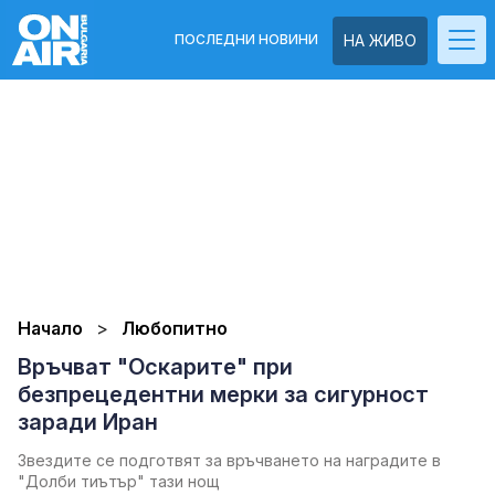
ПОСЛЕДНИ НОВИНИ
НА ЖИВО
Начало
Любопитно
Връчват "Оскарите" при
безпрецедентни мерки за сигурност
заради Иран
Звездите се подготвят за връчването на наградите в
"Долби тиътър" тази нощ