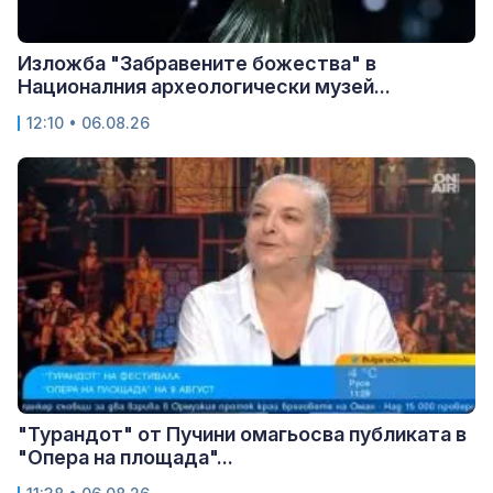
Изложба "Забравените божества" в
Националния археологически музей...
12:10 • 06.08.26
"Турандот" от Пучини омагьосва публиката в
"Опера на площада"...