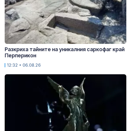
Разкриха тайните на уникалния саркофаг край
Перперикон
12:32 • 06.08.26